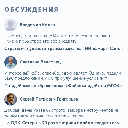
ОБСУЖДЕНИЯ
Владимир Конев
Наконец то и на складе ИИ что то полезное сделает.
Нужно побыстрее это все внедрять
Стратегия нулевого травматизма: как ИИ-камеры Camkord снижают риск наезда на пешехода при работе на погрузчике
Светлана Власовец
Интересный кейс, спасибо, вдохновляет. Однако, подали
5190 предложений, 40% про улучшение условий т...
По идейным соображениям: «Фабрика идей» на МГОКе
Сергей Петрович Григорьев
Добрый день! Разве быстрого "выбора инструментов из
нормативной базы" достаточно для из...
На ОДК-Сатурн в 30 раз ускорили подбор средств измерения для контроля качества продукции