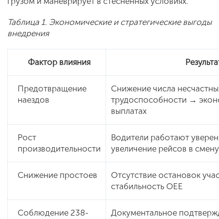
грузом и маневрирует в стесненных условиях.
Таблица 1. Экономические и стратегические выгоды
внедрения
Фактор влияния
Результа
Предотвращение
Снижение числа несчастных
наездов
трудоспособности → эконо
выплатах
Рост
Водители работают уверенн
производительности
увеличение рейсов в смену
Снижение простоев
Отсутствие остановок учас
стабильность OEE
Соблюдение 238-
Документальное подтвержд