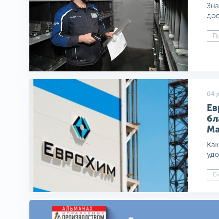
Зна
дос
Пр
04 
Ев
бл
Ma
Как
удо
Ск