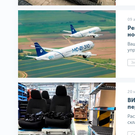
09 
Ре
но
Ваш
упр
За
20 
ВИ
пе
Рас
скл
Ск