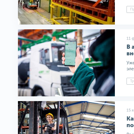
Пр
11 
В 
вн
Уже
эле
Тр
15 
Ка
по