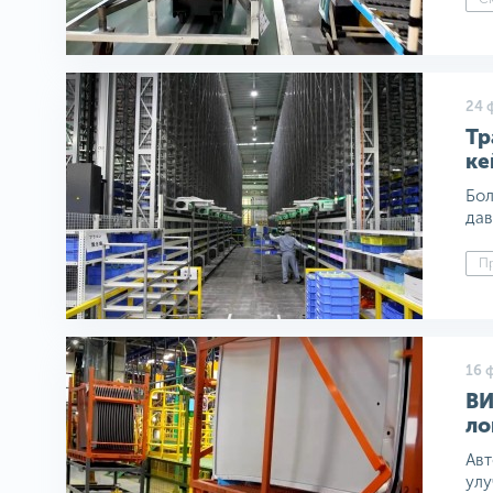
24 
Тр
ке
Бол
дав
Пр
16 
ВИ
ло
Авт
улу