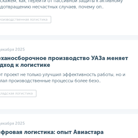
скажем, как, перейти от пассивной защиты к активному
дотвращению несчастных случаев, почему оп..
оизводственная логистика
декабря 2025
ханосборочное производство УАЗа меняет
дход к логистике
т проект не только улучшил эффективность работы, но и
лал производственные процессы более безо..
ладская логистика
декабря 2025
фровая логистика: опыт Авиастара