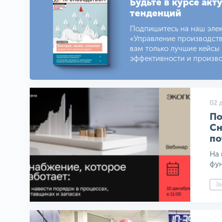
Будьте в курсе акт
тенденций
Подпишитесь на наш эле
«Управление производст
вам только лучшие кейсы
эффективности и произво
02 
По
Сн
по
На 
фун
За