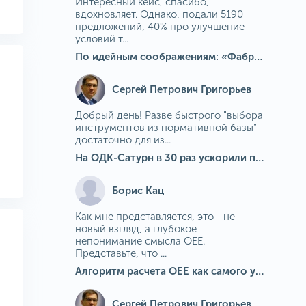
Интересный кейс, спасибо,
вдохновляет. Однако, подали 5190
предложений, 40% про улучшение
условий т...
По идейным соображениям: «Фабрика идей» на МГОКе
Сергей Петрович Григорьев
Добрый день! Разве быстрого "выбора
инструментов из нормативной базы"
достаточно для из...
На ОДК-Сатурн в 30 раз ускорили подбор средств измерения для контроля качества продукции
Борис Кац
Как мне представляется, это - не
новый взгляд, а глубокое
непонимание смысла OEE.
Представьте, что ...
Алгоритм расчета ОЕЕ как самого универсального и современного показателя эффективности оборудования в мире
Сергей Петрович Григорьев