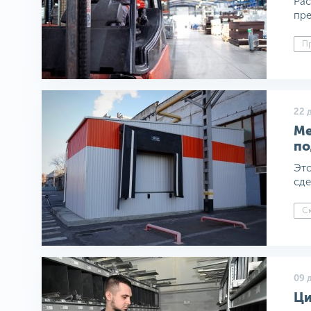
Рас
пре
Пр
22 
Ме
по
Это
сде
Ск
09 
Ци