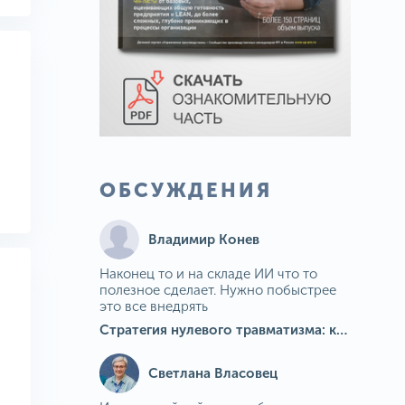
ОБСУЖДЕНИЯ
Владимир Конев
Наконец то и на складе ИИ что то
полезное сделает. Нужно побыстрее
это все внедрять
Стратегия нулевого травматизма: как ИИ-камеры Camkord снижают риск наезда на пешехода при работе на погрузчике
Светлана Власовец