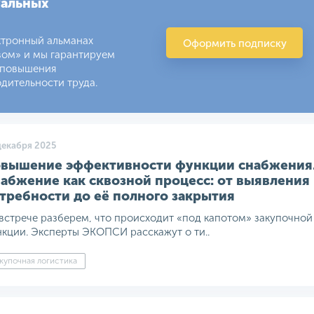
уальных
ктронный альманах
Оформить подписку
вом» и мы гарантируем
 повышения
дительности труда.
декабря 2025
вышение эффективности функции снабжения
абжение как сквозной процесс: от выявления
требности до её полного закрытия
встрече разберем, что происходит «под капотом» закупочной
кции. Эксперты ЭКОПСИ расскажут о ти..
купочная логистика