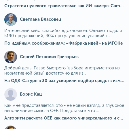
Стратегия нулевого травматизма: как ИИ-камеры Camkord снижают риск наезда на пешехода при работе на погрузчике
Светлана Власовец
Интересный кейс, спасибо, вдохновляет. Однако, подали
5190 предложений, 40% про улучшение условий т...
По идейным соображениям: «Фабрика идей» на МГОКе
Сергей Петрович Григорьев
Добрый день! Разве быстрого "выбора инструментов из
нормативной базы" достаточно для из...
На ОДК-Сатурн в 30 раз ускорили подбор средств измерения для контроля качества продукции
Борис Кац
Как мне представляется, это - не новый взгляд, а глубокое
непонимание смысла OEE. Представьте, что ...
Алгоритм расчета ОЕЕ как самого универсального и современного показателя эффективности оборудования в мире