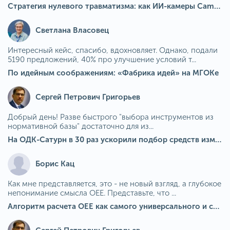
Стратегия нулевого травматизма: как ИИ-камеры Camkord снижают риск наезда на пешехода при работе на погрузчике
Светлана Власовец
Интересный кейс, спасибо, вдохновляет. Однако, подали
5190 предложений, 40% про улучшение условий т...
По идейным соображениям: «Фабрика идей» на МГОКе
Сергей Петрович Григорьев
Добрый день! Разве быстрого "выбора инструментов из
нормативной базы" достаточно для из...
На ОДК-Сатурн в 30 раз ускорили подбор средств измерения для контроля качества продукции
Борис Кац
Как мне представляется, это - не новый взгляд, а глубокое
непонимание смысла OEE. Представьте, что ...
Алгоритм расчета ОЕЕ как самого универсального и современного показателя эффективности оборудования в мире