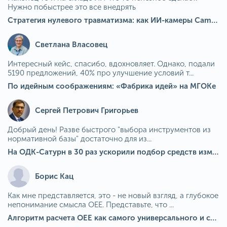
Нужно побыстрее это все внедрять
Стратегия нулевого травматизма: как ИИ-камеры Camkord снижают риск наезда на пешехода при работе на погрузчике
Светлана Власовец
Интересный кейс, спасибо, вдохновляет. Однако, подали
5190 предложений, 40% про улучшение условий т...
По идейным соображениям: «Фабрика идей» на МГОКе
Сергей Петрович Григорьев
Добрый день! Разве быстрого "выбора инструментов из
нормативной базы" достаточно для из...
На ОДК-Сатурн в 30 раз ускорили подбор средств измерения для контроля качества продукции
Борис Кац
Как мне представляется, это - не новый взгляд, а глубокое
непонимание смысла OEE. Представьте, что ...
Алгоритм расчета ОЕЕ как самого универсального и современного показателя эффективности оборудования в мире