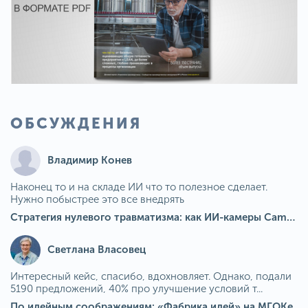
ОБСУЖДЕНИЯ
Владимир Конев
Наконец то и на складе ИИ что то полезное сделает.
Нужно побыстрее это все внедрять
Стратегия нулевого травматизма: как ИИ-камеры Camkord снижают риск наезда на пешехода при работе на погрузчике
Светлана Власовец
Интересный кейс, спасибо, вдохновляет. Однако, подали
5190 предложений, 40% про улучшение условий т...
По идейным соображениям: «Фабрика идей» на МГОКе