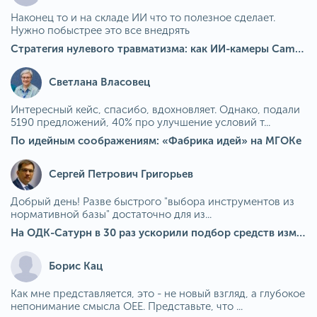
Наконец то и на складе ИИ что то полезное сделает.
Нужно побыстрее это все внедрять
Стратегия нулевого травматизма: как ИИ-камеры Camkord снижают риск наезда на пешехода при работе на погрузчике
Светлана Власовец
Интересный кейс, спасибо, вдохновляет. Однако, подали
5190 предложений, 40% про улучшение условий т...
По идейным соображениям: «Фабрика идей» на МГОКе
Сергей Петрович Григорьев
Добрый день! Разве быстрого "выбора инструментов из
нормативной базы" достаточно для из...
На ОДК-Сатурн в 30 раз ускорили подбор средств измерения для контроля качества продукции
Борис Кац
Как мне представляется, это - не новый взгляд, а глубокое
непонимание смысла OEE. Представьте, что ...