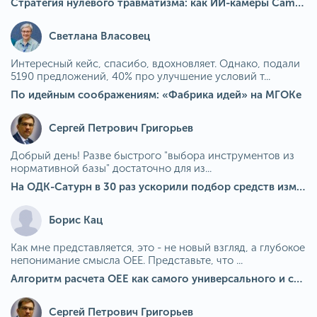
Стратегия нулевого травматизма: как ИИ-камеры Camkord снижают риск наезда на пешехода при работе на погрузчике
Светлана Власовец
Интересный кейс, спасибо, вдохновляет. Однако, подали
5190 предложений, 40% про улучшение условий т...
По идейным соображениям: «Фабрика идей» на МГОКе
Сергей Петрович Григорьев
Добрый день! Разве быстрого "выбора инструментов из
нормативной базы" достаточно для из...
На ОДК-Сатурн в 30 раз ускорили подбор средств измерения для контроля качества продукции
Борис Кац
Как мне представляется, это - не новый взгляд, а глубокое
непонимание смысла OEE. Представьте, что ...
Алгоритм расчета ОЕЕ как самого универсального и современного показателя эффективности оборудования в мире
Сергей Петрович Григорьев