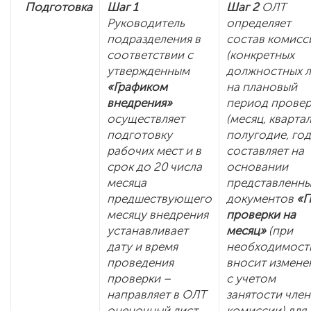
Подготовка
Шаг 1
Шаг 2
ОЛТ
Руководитель
определяет
подразделения в
состав комисс
соответствии с
(конкретных
утвержденным
должностных л
«Графиком
на плановый
внедрения»
период прове
осуществляет
(месяц, квартал
подготовку
полугодие, год
рабочих мест и в
составляет на
срок до 20 числа
основании
месяца
представленны
предшествующего
документов
«П
месяцу внедрения
проверки на
устанавливает
месяц»
(при
дату и время
необходимост
проведения
вносит измене
проверки –
с учетом
направляет в ОЛТ
занятости чле
оценочный лист
комиссии) для