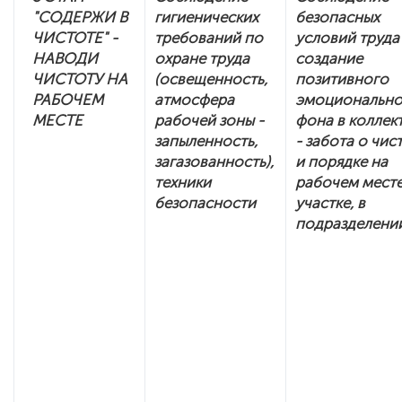
"СОДЕРЖИ В
гигиенических
безопасных
ЧИСТОТЕ" -
требований по
условий труда
НАВОДИ
охране труда
создание
ЧИСТОТУ НА
(освещенность,
позитивного
РАБОЧЕМ
атмосфера
эмоционально
МЕСТЕ
рабочей зоны -
фона в коллек
запыленность,
- забота о чис
загазованность),
и порядке на
техники
рабочем месте
безопасности
участке, в
подразделени