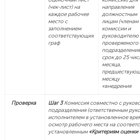
(чек-лист) на
направления
каждое рабочее
должностным
место с
лицам (членам
заполнением
комиссии и
соответствующих
руководителю
граф
проверяемого
подразделения
срок до 25 чис
месяца,
предшествующ
месяцу
«внедрения
Проверка
Шаг 3
Комиссия совместно с руков
подразделения (ответственным руко
исполнителем в установленное вре
осмотр рабочего места на соответс
установленным
«Критериям оценки 