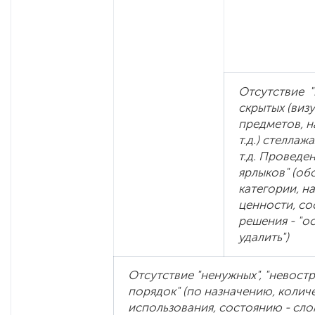
Отсутствие "
скрытых (виз
предметов, на
т.д.) стеллаж
т.д. Проведе
ярлыков" (об
категории, н
ценности, сос
решения - "ос
удалить")
Отсутствие "ненужных", "невост
порядок" (по назначению, количе
использования, состоянию - слом