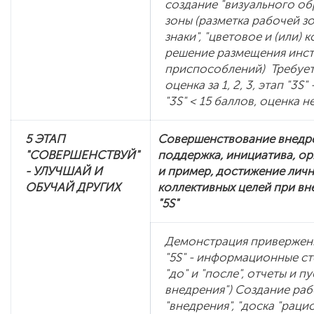
создание "визуального об
зоны (разметка рабочей з
знаки", "цветовое и (или) 
решение размещения инст
приспособлений) Требует
оценка за 1, 2, 3, этап "3S"
"3S" < 15 баллов, оценка 
5 ЭТАП
Совершенствование внедре
"СОВЕРШЕНСТВУЙ"
поддержка, инициатива, о
- УЛУЧШАЙ И
и пример, достижение личн
ОБУЧАЙ ДРУГИХ
коллективных целей при в
"5S"
Демонстрация привержен
"5S" - информационные сте
"до" и "после", отчеты и п
внедрения") Создание раб
"внедрения", "доска "рац