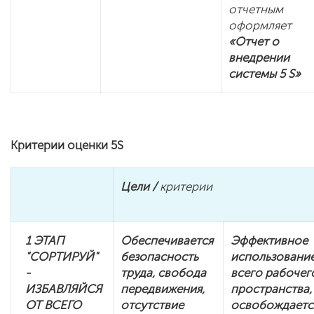
отчетным
оформляет
«Отчет о
внедрении
системы 5
S
»
Критерии оценки 5S
Цели /
критерии
1 ЭТАП
Обеспечивается
Эффективное
"СОРТИРУЙ"
безопасность
использовани
-
труда, свобода
всего рабочег
ИЗБАВЛЯЙСЯ
передвижения,
пространства,
ОТ ВСЕГО
отсутствие
освобождаетс