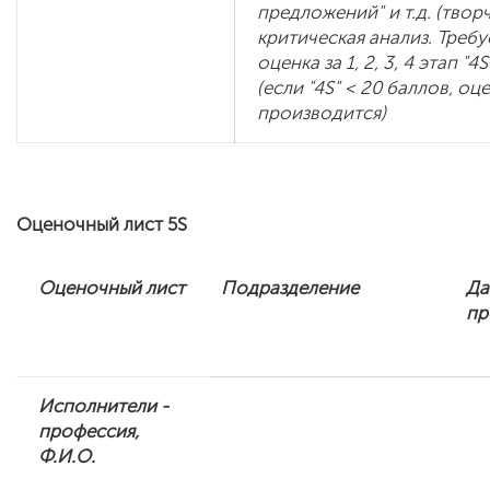
предложений" и т.д. (твор
критическая анализ. Треб
оценка за 1, 2, 3, 4 этап "4
(если "4S" < 20 баллов, оц
производится)
Оценочный лист 5
S
Оценочный лист
Подразделение
Да
пр
Исполнители -
профессия,
Ф.И.О.