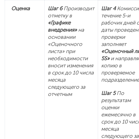
Оценка
Шаг 6
Производит
Шаг 4
Комисси
отметку в
течение 5-и
«Графике
рабочих дней 
внедрения»
на
даты проведен
основании
проверки
«Оценочного
заполняет
листа» при
«Оценочный л
необходимости
5
S
»
и направля
вносит изменения
копию в
в срок до 10 числа
проверяемое
месяца
подразделени
следующего за
Шаг 5
По
отчетным
результатам
оценки
ежемесячно в
срок до 10 чис
месяца
следующего за