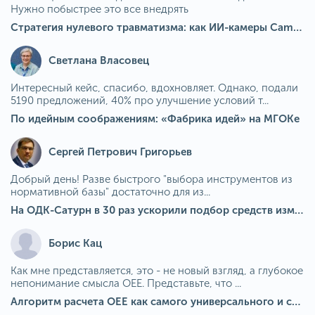
Нужно побыстрее это все внедрять
Стратегия нулевого травматизма: как ИИ-камеры Camkord снижают риск наезда на пешехода при работе на погрузчике
Светлана Власовец
Интересный кейс, спасибо, вдохновляет. Однако, подали
5190 предложений, 40% про улучшение условий т...
По идейным соображениям: «Фабрика идей» на МГОКе
Сергей Петрович Григорьев
Добрый день! Разве быстрого "выбора инструментов из
нормативной базы" достаточно для из...
На ОДК-Сатурн в 30 раз ускорили подбор средств измерения для контроля качества продукции
Борис Кац
Как мне представляется, это - не новый взгляд, а глубокое
непонимание смысла OEE. Представьте, что ...
Алгоритм расчета ОЕЕ как самого универсального и современного показателя эффективности оборудования в мире