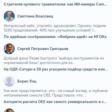
Стратегия нулевого травматизма: как ИИ-камеры Camkord снижают риск наезда на пешехода при работе на погрузчике
Светлана Власовец
Интересный кейс, спасибо, вдохновляет. Однако, подали
5190 предложений, 40% про улучшение условий т...
По идейным соображениям: «Фабрика идей» на МГОКе
Сергей Петрович Григорьев
Добрый день! Разве быстрого "выбора инструментов из
нормативной базы" достаточно для из...
На ОДК-Сатурн в 30 раз ускорили подбор средств измерения для контроля качества продукции
Борис Кац
Как мне представляется, это - не новый взгляд, а глубокое
непонимание смысла OEE. Представьте, что ...
Алгоритм расчета ОЕЕ как самого универсального и современного показателя эффективности оборудования в мире