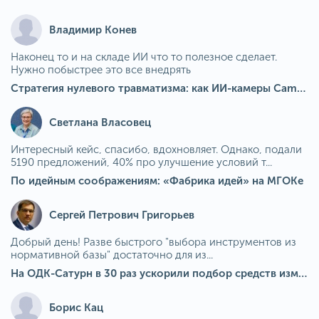
Владимир Конев
Наконец то и на складе ИИ что то полезное сделает.
Нужно побыстрее это все внедрять
Стратегия нулевого травматизма: как ИИ-камеры Camkord снижают риск наезда на пешехода при работе на погрузчике
Светлана Власовец
Интересный кейс, спасибо, вдохновляет. Однако, подали
5190 предложений, 40% про улучшение условий т...
По идейным соображениям: «Фабрика идей» на МГОКе
Сергей Петрович Григорьев
Добрый день! Разве быстрого "выбора инструментов из
нормативной базы" достаточно для из...
На ОДК-Сатурн в 30 раз ускорили подбор средств измерения для контроля качества продукции
Борис Кац