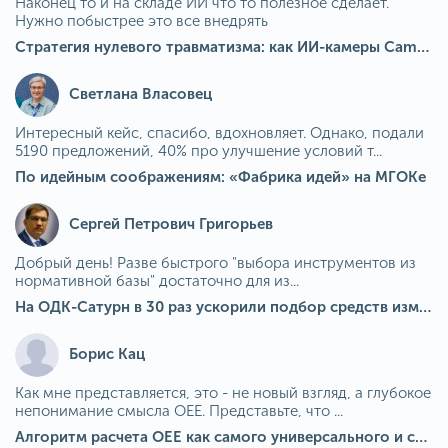
Наконец то и на складе ИИ что то полезное сделает.
Нужно побыстрее это все внедрять
Стратегия нулевого травматизма: как ИИ-камеры Camkord снижают риск наезда на пешехода при работе на погрузчике
Светлана Власовец
Интересный кейс, спасибо, вдохновляет. Однако, подали
5190 предложений, 40% про улучшение условий т...
По идейным соображениям: «Фабрика идей» на МГОКе
Сергей Петрович Григорьев
Добрый день! Разве быстрого "выбора инструментов из
нормативной базы" достаточно для из...
На ОДК-Сатурн в 30 раз ускорили подбор средств измерения для контроля качества продукции
Борис Кац
Как мне представляется, это - не новый взгляд, а глубокое
непонимание смысла OEE. Представьте, что ...
Алгоритм расчета ОЕЕ как самого универсального и современного показателя эффективности оборудования в мире