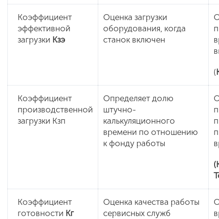
Коэффициент
Оценка загрузки
О
эффективной
оборудования, когда
п
загрузки
Кзэ
станок включен
в
в
(
Коэффициент
Определяет долю
О
производственной
штучно-
п
загрузки Кзп
калькуляционного
п
времени по отношению
п
к фонду работы
в
(
Т
Коэффициент
Оценка качества работы
О
готовности
Кг
сервисных служб
в