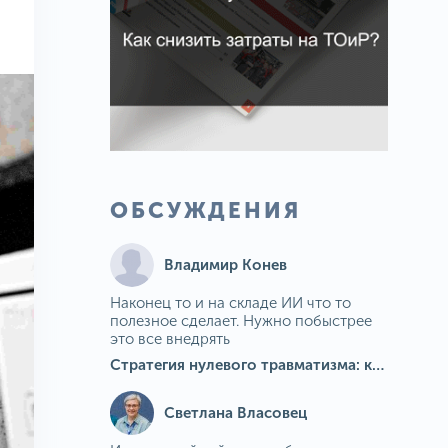
ОБСУЖДЕНИЯ
Владимир Конев
Наконец то и на складе ИИ что то
полезное сделает. Нужно побыстрее
это все внедрять
Стратегия нулевого травматизма: как ИИ-камеры Camkord снижают риск наезда на пешехода при работе на погрузчике
Светлана Власовец