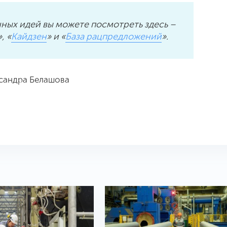
нных идей вы можете посмотреть здесь –
», «
Кайдзен
» и «
База рацпредложений
».
ксандра Белашова