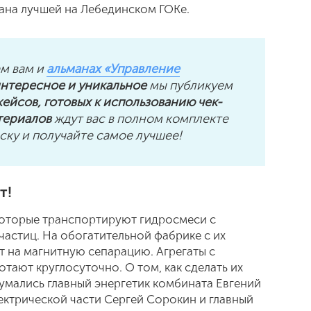
нана лучшей на Лебединском ГОКе.
ем вам и
альманах «Управление
интересное и уникальное
мы публикуем
ейсов, готовых к использованию чек-
териалов
ждут вас в полном комплекте
ку и получайте самое лучшее!
т!
которые транспортируют гидросмеси с
астиц. На обогатительной фабрике с их
 на магнитную сепарацию. Агрегаты с
тают круглосуточно. О том, как сделать их
думались главный энергетик комбината Евгений
ектрической части Сергей Сорокин и главный