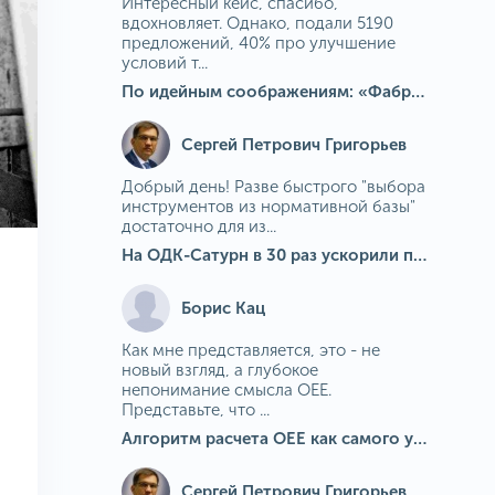
Интересный кейс, спасибо,
вдохновляет. Однако, подали 5190
предложений, 40% про улучшение
условий т...
По идейным соображениям: «Фабрика идей» на МГОКе
Сергей Петрович Григорьев
Добрый день! Разве быстрого "выбора
инструментов из нормативной базы"
достаточно для из...
На ОДК-Сатурн в 30 раз ускорили подбор средств измерения для контроля качества продукции
Борис Кац
Как мне представляется, это - не
новый взгляд, а глубокое
непонимание смысла OEE.
Представьте, что ...
Алгоритм расчета ОЕЕ как самого универсального и современного показателя эффективности оборудования в мире
Сергей Петрович Григорьев