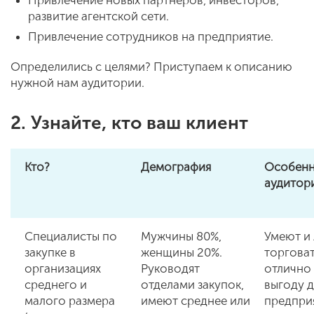
Привлечение новых партнеров, инвесторов,
развитие агентской сети.
Привлечение сотрудников на предприятие.
Определились с целями? Приступаем к описанию
нужной нам аудитории.
2. Узнайте, кто ваш клиент
Кто?
Демография
Особенн
аудитор
Специалисты по
Мужчины 80%,
Умеют и
закупке в
женщины 20%.
торговат
организациях
Руководят
отлично
среднего и
отделами закупок,
выгоду д
малого размера
имеют среднее или
предприя