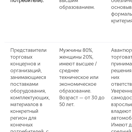
потребители).
высшим
обезличе
образованием.
основыв
формаль
критерия
Представители
Мужчины 80%,
Авантюр
торговых
женщины 20%,
торговат
концернов и
имеют высшее /
приним
организаций,
среднее
решения 
занимающиеся
техническое или
них
поставками
экономическое
ответств
оборудования,
образование.
Уверенн
комплектующих,
Возраст — от 30 до
самодос
материалов в
50 лет.
взрослы
конкретный
владеют
регион для
автомоб
конечных
Имеют д
потребителей, с
средний