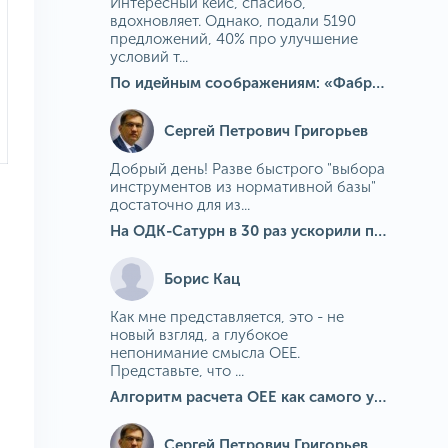
Интересный кейс, спасибо,
вдохновляет. Однако, подали 5190
предложений, 40% про улучшение
условий т...
По идейным соображениям: «Фабрика идей» на МГОКе
Сергей Петрович Григорьев
Добрый день! Разве быстрого "выбора
инструментов из нормативной базы"
достаточно для из...
На ОДК-Сатурн в 30 раз ускорили подбор средств измерения для контроля качества продукции
Борис Кац
Как мне представляется, это - не
новый взгляд, а глубокое
непонимание смысла OEE.
Представьте, что ...
Алгоритм расчета ОЕЕ как самого универсального и современного показателя эффективности оборудования в мире
Сергей Петрович Григорьев