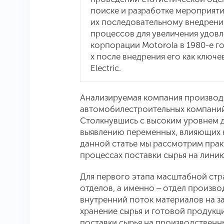
поиске и разработке мероприят
их последовательному внедрен
процессов для увеличения удовл
корпорации Motorola в 1980-е г
х после внедрения его как ключ
Electric.
Анализируемая компания производ
автомобилестроительных компаний
Столкнувшись с высоким уровнем д
выявлению переменных, влияющих н
данной статье мы рассмотрим прак
процессах поставки сырья на лини
Для первого этапа масштабной стр
отделов, а именно ‒ отдел произв
внутренний поток материалов на за
хранение сырья и готовой продукц
поставки сырья на производственн