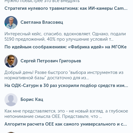
Нужно побыстрее это все внедрять
Стратегия нулевого травматизма: как ИИ-камеры Camkord снижают риск наезда на пешехода при работе на погрузчике
Светлана Власовец
Интересный кейс, спасибо, вдохновляет. Однако, подали
5190 предложений, 40% про улучшение условий т...
По идейным соображениям: «Фабрика идей» на МГОКе
Сергей Петрович Григорьев
Добрый день! Разве быстрого "выбора инструментов из
нормативной базы" достаточно для из...
На ОДК-Сатурн в 30 раз ускорили подбор средств измерения для контроля качества продукции
Борис Кац
Как мне представляется, это - не новый взгляд, а глубокое
непонимание смысла OEE. Представьте, что ...
Алгоритм расчета ОЕЕ как самого универсального и современного показателя эффективности оборудования в мире