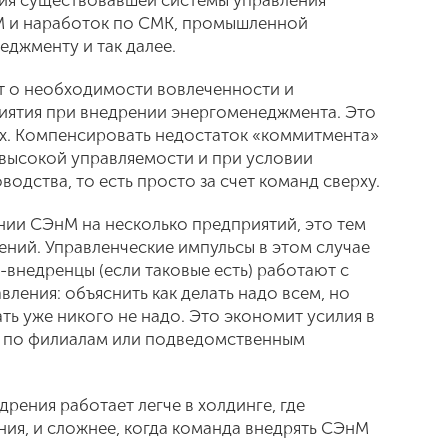
ния существовавшей системы управления
М и наработок по СМК, промышленной
еджменту и так далее.
ит о необходимости вовлеченности и
иятия при внедрении энергоменеджмента. Это
ах. Компенсировать недостаток «коммитмента»
 высокой управляемости и при условии
одства, то есть просто за счет команд сверху.
ении СЭнМ на несколько предприятий, это тем
ений. Управленческие импульсы в этом случае
-внедренцы (если таковые есть) работают с
вления: объяснить как делать надо всем, но
ть уже никого не надо. Это экономит усилия в
, по филиалам или подведомственным
дрения работает легче в холдинге, где
ия, и сложнее, когда команда внедрять СЭнМ