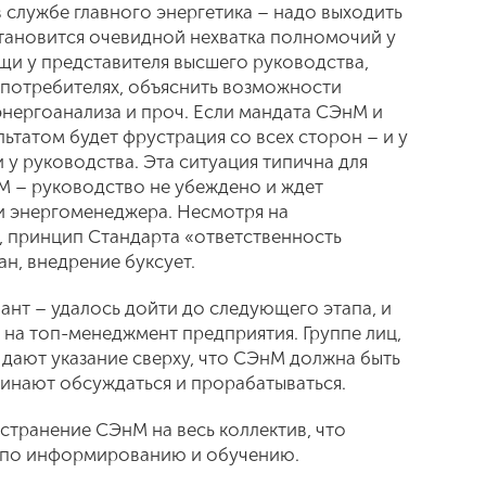
 службе главного энергетика – надо выходить
Становится очевидной нехватка полномочий у
и у представителя высшего руководства,
-потребителях, объяснить возможности
нергоанализа и проч. Если мандата СЭнМ и
ьтатом будет фрустрация со всех сторон – и у
 у руководства. Эта ситуация типична для
 – руководство не убеждено и ждет
ми энергоменеджера. Несмотря на
 принцип Стандарта «ответственность
н, внедрение буксует.
ант – удалось дойти до следующего этапа, и
на топ-менеджмент предприятия. Группе лиц,
дают указание сверху, что СЭнМ должна быть
чинают обсуждаться и прорабатываться.
странение СЭнМ на весь коллектив, что
 по информированию и обучению.