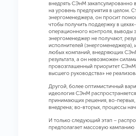
внедрять СЭнМ закапсулированно в
на уровень предприятия в целом. 
энергоменеджера, он просит помощ
чтобы получить поддержку в цехах
операционного контроля, выводы э
энергоменеджер не получают, резул
исполнителей (энергоменеджера), и
любых компаний, внедряющих СЭнМ
результата, а он невозможен сила
провозглашенный приоритет СЭнМ,
высшего руководства» не реализова
Другой, более оптимистичный вари
идеология СЭнМ распространяется 
принимающих решения, во-первых, 
внедрена; во-вторых, процессы на
И только следующий этап – распро
предполагает массовую кампанию