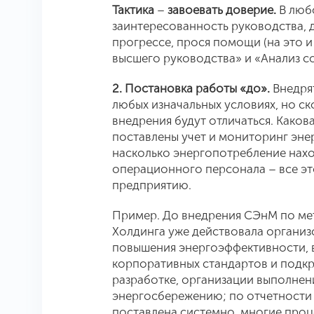
Тактика
–
завоевать доверие
.
В люб
заинтересованность руководства, 
прогрессе, прося помощи (на это 
высшего руководства» и «Анализ с
2. Постановка работы «до».
Внедря
любых изначальных условиях, но ск
внедрения будут отличаться.
Какова
поставлены учет и мониторинг эне
насколько энергопотребление нахо
операционного персонала – все это
предприятию.
Пример
. До внедрения СЭнМ по м
Холдинга уже действовала организ
повышения энергоэффективности, в
корпоративных стандартов и подкр
разработке, организации выполнен
энергосбережению; по отчетности 
поставлена системно, многие про