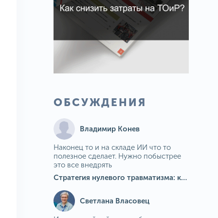
ОБСУЖДЕНИЯ
Владимир Конев
Наконец то и на складе ИИ что то
полезное сделает. Нужно побыстрее
это все внедрять
Стратегия нулевого травматизма: как ИИ-камеры Camkord снижают риск наезда на пешехода при работе на погрузчике
Светлана Власовец