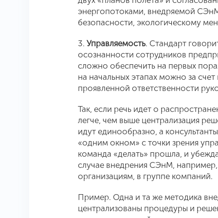
двух «планов полета» и согласова
энергопотоками, внедряемой СЭн
безопасности, экологическому мен
3.
Управляемость
. Стандарт говор
осознанности сотрудников предпр
сложно обеспечить на первых пор
на начальных этапах можно за счет
проявленной ответственности руков
Так, если речь идет о распростран
легче, чем выше централизация реш
идут единообразно, а консультанты
«одним окном» с точки зрения упра
команда «делать» прошла, и убежда
случае внедрения СЭнМ, например
организациям, в группе компаний.
Пример. Одна и та же методика вне
централизованы процедуры и решен