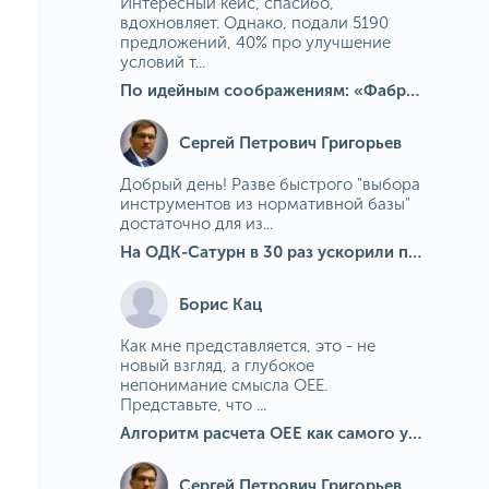
Интересный кейс, спасибо,
вдохновляет. Однако, подали 5190
предложений, 40% про улучшение
условий т...
По идейным соображениям: «Фабрика идей» на МГОКе
Сергей Петрович Григорьев
Добрый день! Разве быстрого "выбора
инструментов из нормативной базы"
достаточно для из...
На ОДК-Сатурн в 30 раз ускорили подбор средств измерения для контроля качества продукции
Борис Кац
Как мне представляется, это - не
новый взгляд, а глубокое
непонимание смысла OEE.
Представьте, что ...
Алгоритм расчета ОЕЕ как самого универсального и современного показателя эффективности оборудования в мире
Сергей Петрович Григорьев