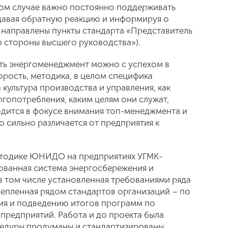
ом случае важно постоянно поддерживать
давая обратную реакцию и информируя о
и направлены пункты стандарта «Представитель
о стороны высшего руководства»).
ть энергоменеджмент можно с успехом в
орость, методика, в целом специфика
 культура производства и управления, как
ргопотребления, каким целям они служат,
дится в фокусе внимания топ-менеджмента и
 сильно различается от предприятия к
етодике ЮНИДО на предприятиях УГМК-
ованная система энергосбережения и
 том числе установленная требованиями ряда
епленная рядом стандартов организаций – по
ия и подведению итогов программ по
предприятий. Работа и до проекта была
цедуры продуманы и стандартизированы,