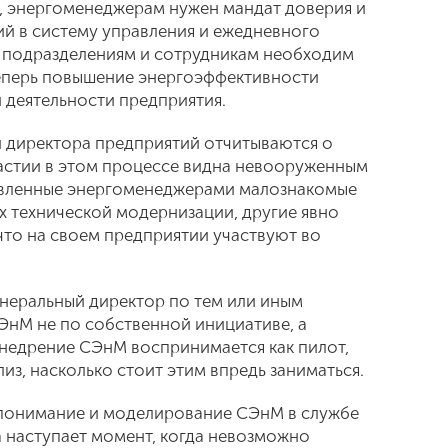
, энергоменеджерам нужен мандат доверия и
й в систему управления и ежедневного
м подразделениям и сотрудникам необходим
 теперь повышение энергоэффективности
 деятельности предприятия.
и директора предприятий отчитываются о
частии в этом процессе видна невооруженным
овленные энергоменеджерами малознакомые
х технической модернизации, другие явно
 что на своем предприятии участвуют во
генеральный директор по тем или иным
ЭнМ не по собственной инициативе, а
Внедрение СЭнМ воспринимается как пилот,
из, насколько стоит этим впредь заниматься.
понимание и моделирование СЭнМ в службе
а наступает момент, когда невозможно