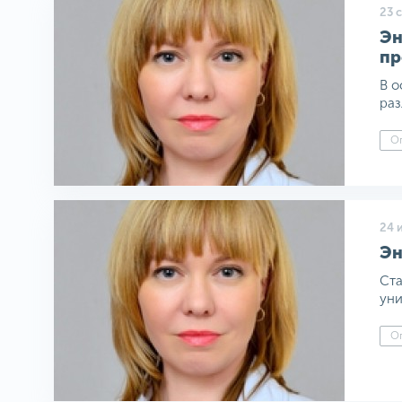
23 
Эн
пр
В о
раз
О
24 
Эн
Ста
уни
О