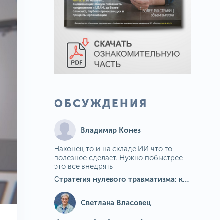
ОБСУЖДЕНИЯ
Владимир Конев
Наконец то и на складе ИИ что то
полезное сделает. Нужно побыстрее
это все внедрять
Стратегия нулевого травматизма: как ИИ-камеры Camkord снижают риск наезда на пешехода при работе на погрузчике
Светлана Власовец