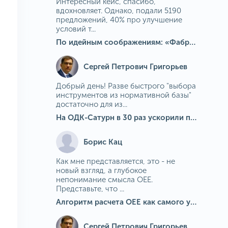
Интересный кейс, спасибо,
вдохновляет. Однако, подали 5190
предложений, 40% про улучшение
условий т...
По идейным соображениям: «Фабрика идей» на МГОКе
Сергей Петрович Григорьев
Добрый день! Разве быстрого "выбора
инструментов из нормативной базы"
достаточно для из...
На ОДК-Сатурн в 30 раз ускорили подбор средств измерения для контроля качества продукции
Борис Кац
Как мне представляется, это - не
новый взгляд, а глубокое
непонимание смысла OEE.
Представьте, что ...
Алгоритм расчета ОЕЕ как самого универсального и современного показателя эффективности оборудования в мире
Сергей Петрович Григорьев