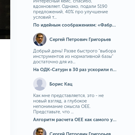
Интересный кейс, спасибо,
вдохновляет. Однако, подали 5190
предложений, 40% про улучшение
условий т...
По идейным соображениям: «Фабрика идей» на МГОКе
Сергей Петрович Григорьев
Добрый день! Разве быстрого "выбора
инструментов из нормативной базы"
достаточно для из...
На ОДК-Сатурн в 30 раз ускорили подбор средств измерения для контроля качества продукции
Борис Кац
Как мне представляется, это - не
новый взгляд, а глубокое
непонимание смысла OEE.
Представьте, что ...
Алгоритм расчета ОЕЕ как самого универсального и современного показателя эффективности оборудования в мире
Сергей Петрович Григорьев