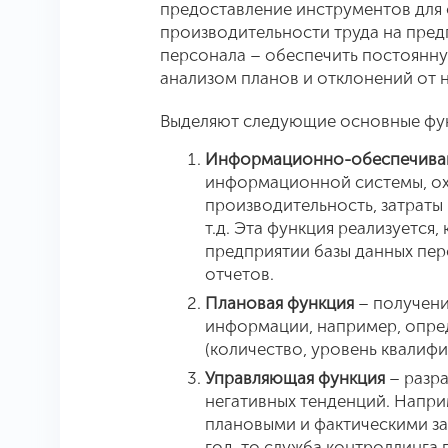
предоставление инструментов для
производительности труда на предп
персонала – обеспечить постоянн
анализом планов и отклонений от н
Выделяют следующие основные фун
Информационно-обеспечива
информационной системы, ох
производительность, затраты 
т.д. Эта функция реализуется,
предприятии базы данных пе
отчетов.
Плановая функция
– получени
информации, например, опре
(количество, уровень квалифи
Управляющая функция
– разр
негативных тенденций. Напри
плановыми и фактическими за
год, то служба контроллинга