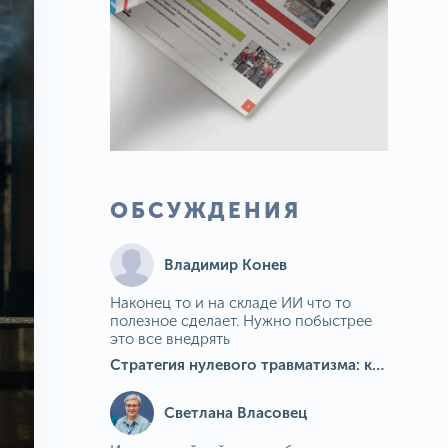
ОБСУЖДЕНИЯ
Владимир Конев
Наконец то и на складе ИИ что то
полезное сделает. Нужно побыстрее
это все внедрять
Стратегия нулевого травматизма: как ИИ-камеры Camkord снижают риск наезда на пешехода при работе на погрузчике
Светлана Власовец