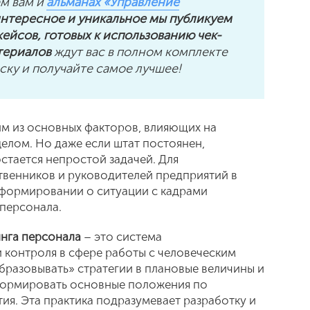
ем вам и
альманах «Управление
 интересное и уникальное мы публикуем
ейсов, готовых к использованию чек-
териалов
ждут вас в полном комплекте
ку и получайте самое лучшее!
им из основных факторов, влияющих на
елом. Но даже если штат постоянен,
стается непростой задачей. Для
твенников и руководителей предприятий в
формировании о ситуации с кадрами
персонала.
нга персонала
– это система
контроля в сфере работы с человеческим
бразовывать» стратегии в плановые величины и
 формировать основные положения по
я. Эта практика подразумевает разработку и