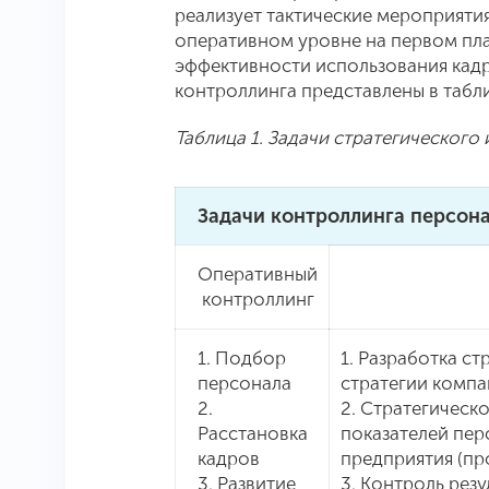
реализует тактические мероприятия
оперативном уровне на первом пл
эффективности использования кадр
контроллинга представлены в табли
Таблица 1. Задачи стратегического
Задачи контроллинга персон
Оперативный
контроллинг
1. Подбор
1. Разработка с
персонала
стратегии комп
2.
2. Стратегическ
Расстановка
показателей пер
кадров
предприятия (про
3. Развитие
3. Контроль рез