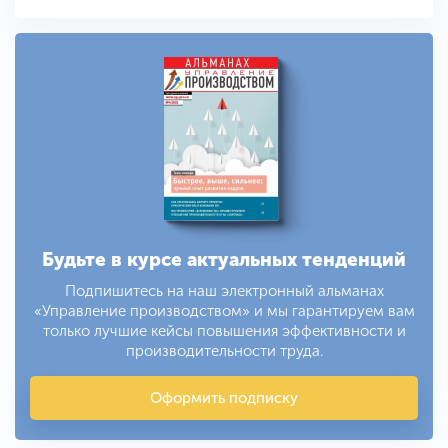
Будьте в курсе актуальных тенденций
Подпишитесь на наш электронный альманах
«Управление производством» и мы гарантируем вам
только лучшие кейсы повышения эффективности и
производительности труда.
Оформить подписку