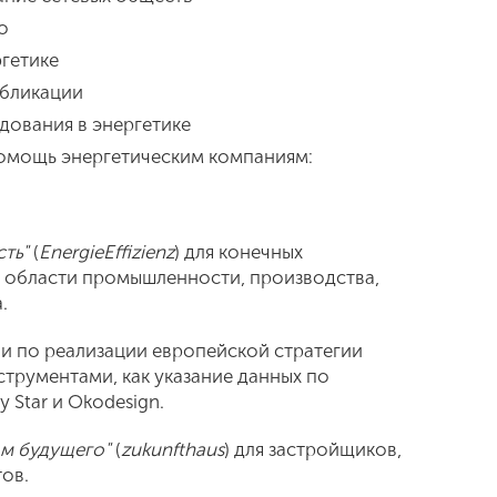
о
ргетике
убликации
дования в энергетике
помощь энергетическим компаниям:
сть"
(
EnergieEffizienz
) для конечных
в области промышленности, производства,
.
и по реализации европейской стратегии
струментами, как указание данных по
 Star и Okodesign.
ом будущего"
(
zukunfthaus
) для застройщиков,
ов.