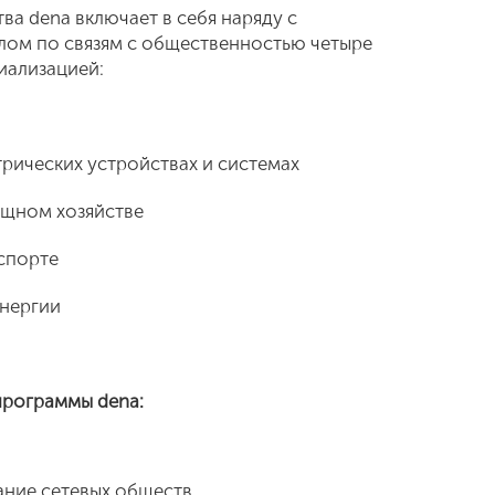
ва dena включает в себя наряду с
лом по связям с общественностью четыре
иализацией:
ических устройствах и системах
щном хозяйстве
спорте
нергии
программы dena:
ание сетевых обществ