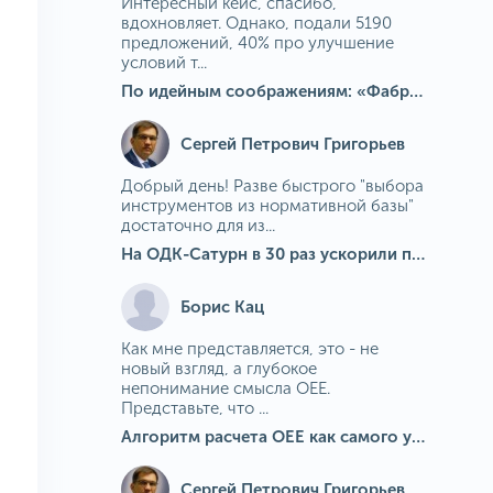
Интересный кейс, спасибо,
вдохновляет. Однако, подали 5190
предложений, 40% про улучшение
условий т...
По идейным соображениям: «Фабрика идей» на МГОКе
Сергей Петрович Григорьев
Добрый день! Разве быстрого "выбора
инструментов из нормативной базы"
достаточно для из...
На ОДК-Сатурн в 30 раз ускорили подбор средств измерения для контроля качества продукции
Борис Кац
Как мне представляется, это - не
новый взгляд, а глубокое
непонимание смысла OEE.
Представьте, что ...
Алгоритм расчета ОЕЕ как самого универсального и современного показателя эффективности оборудования в мире
Сергей Петрович Григорьев