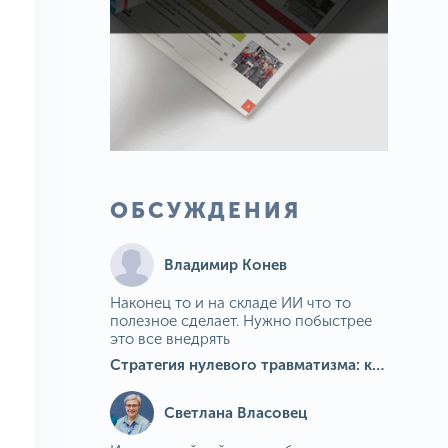
ОБСУЖДЕНИЯ
Владимир Конев
Наконец то и на складе ИИ что то
полезное сделает. Нужно побыстрее
это все внедрять
Стратегия нулевого травматизма: как ИИ-камеры Camkord снижают риск наезда на пешехода при работе на погрузчике
Светлана Власовец