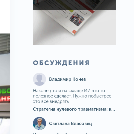
ОБСУЖДЕНИЯ
Владимир Конев
Наконец то и на складе ИИ что то
полезное сделает. Нужно побыстрее
это все внедрять
Стратегия нулевого травматизма: как ИИ-камеры Camkord снижают риск наезда на пешехода при работе на погрузчике
Светлана Власовец