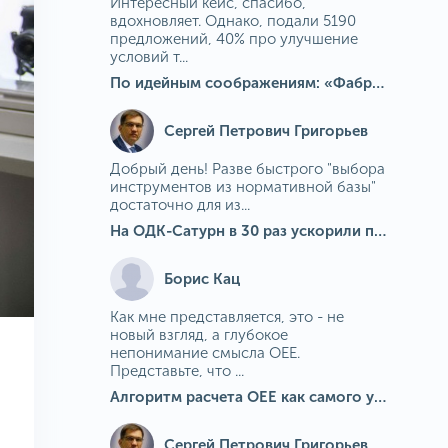
Интересный кейс, спасибо,
вдохновляет. Однако, подали 5190
предложений, 40% про улучшение
условий т...
По идейным соображениям: «Фабрика идей» на МГОКе
Сергей Петрович Григорьев
Добрый день! Разве быстрого "выбора
инструментов из нормативной базы"
достаточно для из...
На ОДК-Сатурн в 30 раз ускорили подбор средств измерения для контроля качества продукции
Борис Кац
Как мне представляется, это - не
новый взгляд, а глубокое
непонимание смысла OEE.
Представьте, что ...
Алгоритм расчета ОЕЕ как самого универсального и современного показателя эффективности оборудования в мире
Сергей Петрович Григорьев