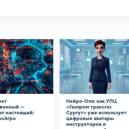
ект
Нейро-Оля: как УПЦ
твенный —
«Газпром трансгаз
ат настоящий:
Сургут» уже использует
осАгро
цифровые аватары
инструкторов и