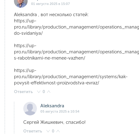
01 августа 2025 в 15:07
Aleksandra , вот несколько статей:
https://up-
pro.ru/library/production_management/operations_mana
do-svidaniya/
https://up-
pro.ru/library/production_management/operations_mana
s-rabotnikami-ne-menee-vazhen/
https://up-
pro.ru/library/production_management/systems/kak-
povysit-effektivnost-proizvodstva-evraz/
Ответить
0
Aleksandra
05 августа 2025 в 10:54
Сергей Жишкевич, спасибо!
Ответить
0