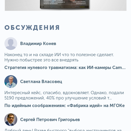
ОБСУЖДЕНИЯ
Владимир Конев
Наконец то и на складе ИИ что то полезное сделает.
Нужно побыстрее это все внедрять
Стратегия нулевого травматизма: как ИИ-камеры Camkord снижают риск наезда на пешехода при работе на погрузчике
Светлана Власовец
Интересный кейс, спасибо, вдохновляет. Однако, подали
5190 предложений, 40% про улучшение условий т...
По идейным соображениям: «Фабрика идей» на МГОКе
Сергей Петрович Григорьев
Добрый день! Разве быстрого "выбора инструментов из