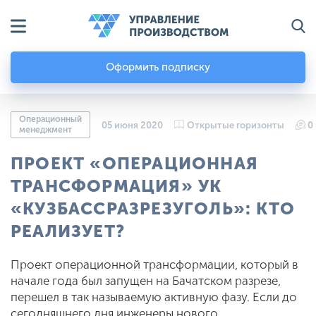
Оформить подписку
Операционный
05 июня 2020
Открытые горизонты
0
менеджмент
ПРОЕКТ «ОПЕРАЦИОННАЯ
ТРАНСФОРМАЦИЯ» УК
«КУЗБАССРАЗРЕЗУГОЛЬ»: КТО
РЕАЛИЗУЕТ?
Проект операционной трансформации, который в
начале года был запущен на Бачатском разрезе,
перешел в так называемую активную фазу. Если до
сегодняшнего дня инженеры нового