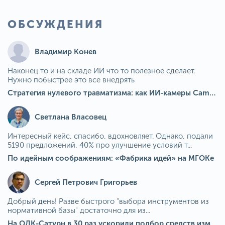
ОБСУЖДЕНИЯ
Владимир Конев
Наконец то и на складе ИИ что то полезное сделает.
Нужно побыстрее это все внедрять
Стратегия нулевого травматизма: как ИИ-камеры Camkord снижают риск наезда на пешехода при работе на погрузчике
Светлана Власовец
Интересный кейс, спасибо, вдохновляет. Однако, подали
5190 предложений, 40% про улучшение условий т...
По идейным соображениям: «Фабрика идей» на МГОКе
Сергей Петрович Григорьев
Добрый день! Разве быстрого "выбора инструментов из
нормативной базы" достаточно для из...
На ОДК-Сатурн в 30 раз ускорили подбор средств измерения для контроля качества продукции