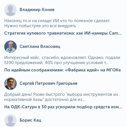
Владимир Конев
Наконец то и на складе ИИ что то полезное сделает.
Нужно побыстрее это все внедрять
Стратегия нулевого травматизма: как ИИ-камеры Camkord снижают риск наезда на пешехода при работе на погрузчике
Светлана Власовец
Интересный кейс, спасибо, вдохновляет. Однако, подали
5190 предложений, 40% про улучшение условий т...
По идейным соображениям: «Фабрика идей» на МГОКе
Сергей Петрович Григорьев
Добрый день! Разве быстрого "выбора инструментов из
нормативной базы" достаточно для из...
На ОДК-Сатурн в 30 раз ускорили подбор средств измерения для контроля качества продукции
Борис Кац