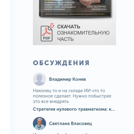
ОБСУЖДЕНИЯ
Владимир Конев
Наконец то и на складе ИИ что то
полезное сделает. Нужно побыстрее
это все внедрять
Стратегия нулевого травматизма: как ИИ-камеры Camkord снижают риск наезда на пешехода при работе на погрузчике
Светлана Власовец