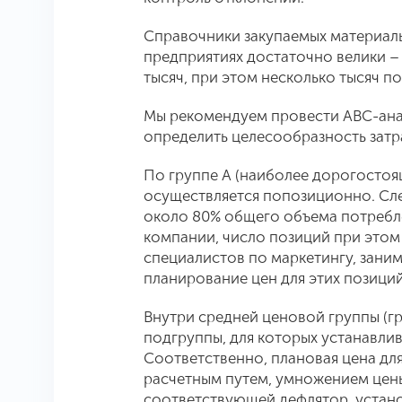
Справочники закупаемых материал
предприятиях достаточно велики –
тысяч, при этом несколько тысяч п
Мы рекомендуем провести АВС-ана
определить целесообразность затр
По группе А (наиболее дорогосто
осуществляется попозиционно. След
около 80% общего объема потребле
компании, число позиций при этом 
специалистов по маркетингу, зан
планирование цен для этих позиций
Внутри средней ценовой группы (г
подгруппы, для которых устанавли
Соответственно, плановая цена дл
расчетным путем, умножением цен
соответствующей дефлятор, устан