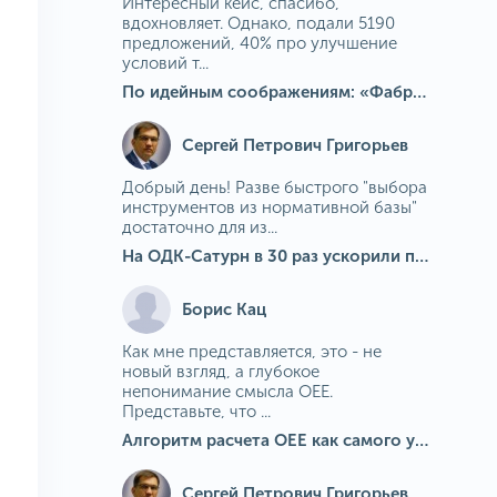
Интересный кейс, спасибо,
вдохновляет. Однако, подали 5190
предложений, 40% про улучшение
условий т...
По идейным соображениям: «Фабрика идей» на МГОКе
Сергей Петрович Григорьев
Добрый день! Разве быстрого "выбора
инструментов из нормативной базы"
достаточно для из...
На ОДК-Сатурн в 30 раз ускорили подбор средств измерения для контроля качества продукции
Борис Кац
Как мне представляется, это - не
новый взгляд, а глубокое
непонимание смысла OEE.
Представьте, что ...
Алгоритм расчета ОЕЕ как самого универсального и современного показателя эффективности оборудования в мире
Сергей Петрович Григорьев