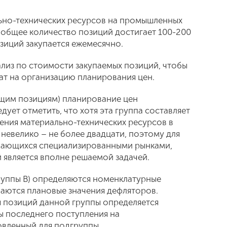
ьно-технических ресурсов на промышленных
 общее количество позиций достигает 100-200
озиций закупается ежемесячно.
лиз по стоимости закупаемых позиций, чтобы
ат на организацию планирования цен.
ящим позициям) планирование цен
ует отметить, что хотя эта группа составляет
ния материально-технических ресурсов в
невелико – не более двадцати, поэтому для
имающихся специализированными рынками,
 является вполне решаемой задачей.
руппы В) определяются номенклатурные
ваются плановые значения дефляторов.
я позиций данной группы определяется
ы последнего поступления на
овленный для подгруппы.