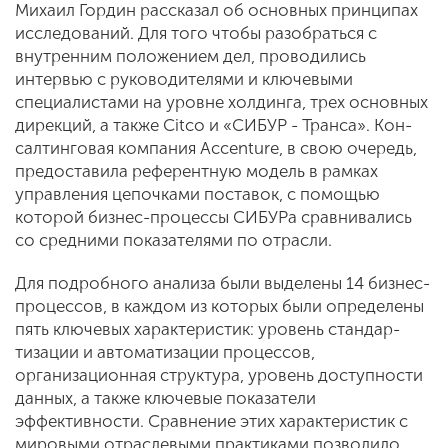
Михаил Гордин рассказал об основных принципах
ис­следований. Для того чтобы разобрать­ся с
внутренним положением дел, про­водились
интервью с руководителями и ключевыми
специалистами на уров­не холдинга, трех основных
дирекций, а также Citco и «СИБУР - Транса». Кон­
салтинговая компания Accenture, в свою очередь,
предоставила референтную модель в рамках
управления цепочками поставок, с помощью
которой бизнес-процессы СИБУРа сравнивались
со сред­ними показателями по отрасли.
Для подробного анализа были выде­лены 14 бизнес-
процессов, в каждом из которых были определены
пять ключе­вых характеристик: уровень стандар­
тизации и автоматизации процессов,
организационная структура, уровень доступности
данных, а также ключевые показатели
эффективности. Сравнение этих характеристик с
мировыми отрас­левыми практиками позволило