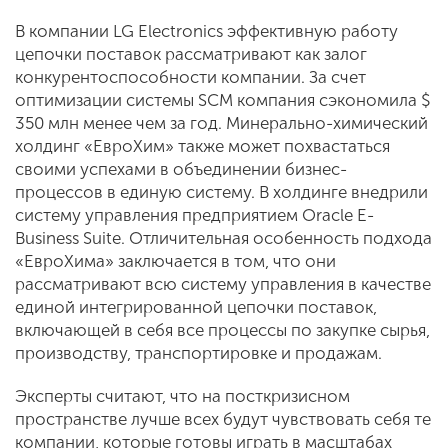
В компании LG Electronics эффектив­ную работу
цепочки поставок рассматри­вают как залог
конкурентоспособности компании. За счет
оптимизации системы SCM компания сэкономила $
350 млн ме­нее чем за год. Минерально-химический
холдинг «ЕвроХим» также может похвас­таться
своими успехами в объединении бизнес-
процессов в единую систему. В холдинге внедрили
систему управле­ния предприятием Oracle E-
Business Suite. Отличительная особенность подхода
«ЕвроХима» заключается в том, что они
рассматривают всю систему управления в качестве
единой интегрированной це­почки поставок,
включающей в себя все процессы по закупке сырья,
производ­ству, транспортировке и продажам.
Эксперты считают, что на посткри­зисном
пространстве лучше всех будут чувствовать себя те
компании, которые готовы играть в масштабах