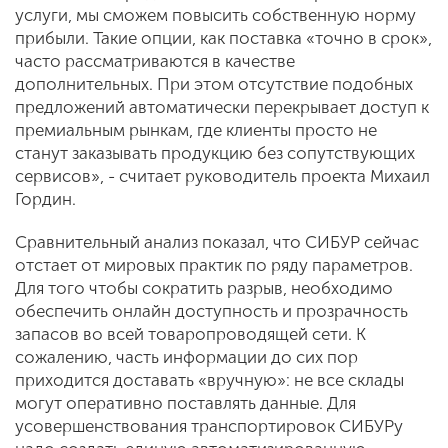
услуги, мы сможем повысить собственную норму
прибыли. Такие опции, как поставка «точно в срок»,
часто рассматриваются в качестве
дополнительных. При этом отсутствие подобных
предложений ав­томатически перекрывает доступ к
пре­миальным рынкам, где клиенты просто не
станут заказывать продукцию без со­путствующих
сервисов», - считает руко­водитель проекта Михаил
Гордин.
Сравнительный анализ показал, что СИБУР сейчас
отстает от миро­вых практик по ряду параметров.
Для того чтобы сократить разрыв, необхо­димо
обеспечить онлайн доступность и прозрачность
запасов во всей товаро­проводящей сети. К
сожалению, часть информации до сих пор
приходится доставать «вручную»: не все склады
мо­гут оперативно поставлять данные. Для
усовершенствования транспортировок СИБУРу