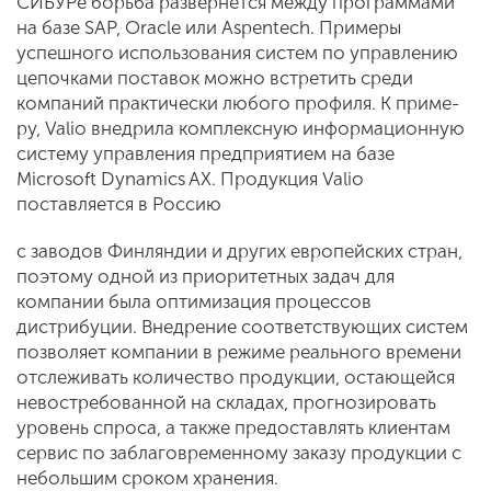
СИБУРе борьба развернется между програм­мами
на базе SAP, Oracle или Aspentech. Примеры
успешного использования систем по управлению
цепочками по­ставок можно встретить среди
компаний практически любого профиля. К приме­
ру, Valio внедрила комплексную инфор­мационную
систему управления пред­приятием на базе
Microsoft Dynamics AX. Продукция Valio
поставляется в Россию
с заводов Финляндии и других европей­ских стран,
поэтому одной из приоритет­ных задач для
компании была оптимиза­ция процессов
дистрибуции. Внедрение соответствующих систем
позволяет ком­пании в режиме реального времени
от­слеживать количество продукции, оста­ющейся
невостребованной на складах, прогнозировать
уровень спроса, а так­же предоставлять клиентам
сервис по заблаговременному заказу продукции с
небольшим сроком хранения.