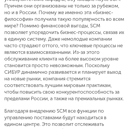
Причем они организованы не только за рубежом,
но и в России. Почему же именно эта «бизнес-
философия» получила такую по­пулярность во всем
мире? Помимо фи­нансовой выгоды, SCM
позволяет упо­рядочить бизнес-процессы, связав их
в единую систему. Даже немолодые ком­пании
часто страдают оттого, что клю­чевые процессы не
являются взаимо­связанными. Из-за этого
обслуживание клиента на более высоком уровне
стано­вится просто невозможным. Поскольку
СИБУР динамично развивается и плани­рует выход
на новые рынки, компания стремится
соответствовать лучшим ми­ровым практикам,
чтобы повысить свою конкурентоспособность за
пределами России, а также на премиальных рынках.
Благодаря внедрению SCM все функ­ции по
управлению поставками будут находиться в
едином центре. Это позво­лит отслеживать