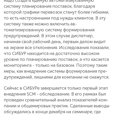
надо создать единую автома­тизированную
систему планирования поставок, благодаря
которой графики перевозок станут более гибкими,
то есть настроенными под нужды клиентов. В эту
систему также можно включить ав­
томатизированную систему формиро­вания
предупреждений. В этом случае диспетчер,
начиная свой рабочий день, первым делом видит
на экране все от­клонения. Исследования показали,
что СИБУР находится на достаточно высо­ком
уровне по планированию поста­вок, а что касается
мониторинга - толь­ко на базовом. Поэтому такие
меры, как внедрение системы формирования пре­
дупреждений, лишними для компании не окажутся.
Сейчас в СИБУРе завершается только первый этап
внедрения SCM - обсле­дование. В его рамках был
проведен сравнительный анализ показателей ком­
пании и общемировых практик. Сделан­ные выводы
обсуждались в конце де­кабря на семинаре, где