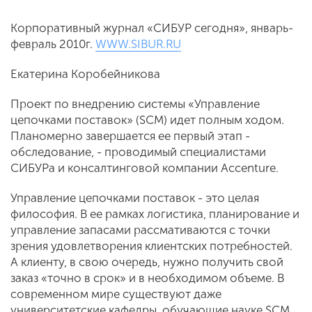
Корпоративный журнал «СИБУР сегодня», январь-
февраль 2010г.
WWW.SIBUR.RU
Екатерина Коробейникова
Проект по внедрению системы «Управление
цепочками поставок» (SCM) идет полным ходом.
Планомерно завершается ее первый этап -
обследование, - проводимый специалистами
СИБУРа и консалтинговой компании Accenture.
Управление цепочками поста­вок - это целая
философия. В ее рамках логистика, планирование и
управление запасами рассмативаются с точки
зрения удовлетворе­ния клиентских потребностей.
А кли­енту, в свою очередь, нужно получить свой
заказ «точно в срок» и в необходи­мом объеме. В
современном мире су­ществуют даже
университетские кафед­ры, обучающие науке SCM.