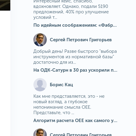
Интересный кейс, спасибо,
вдохновляет. Однако, подали 5190
предложений, 40% про улучшение
условий т...
По идейным соображениям: «Фабрика идей» на МГОКе
Сергей Петрович Григорьев
Добрый день! Разве быстрого "выбора
инструментов из нормативной базы"
достаточно для из...
На ОДК-Сатурн в 30 раз ускорили подбор средств измерения для контроля качества продукции
Борис Кац
Как мне представляется, это - не
новый взгляд, а глубокое
непонимание смысла OEE.
Представьте, что ...
Алгоритм расчета ОЕЕ как самого универсального и современного показателя эффективности оборудования в мире
Сергей Петрович Григорьев