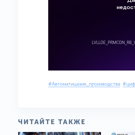
#Автоматицазия_производства
#циф
ЧИТАЙТЕ ТАКЖЕ