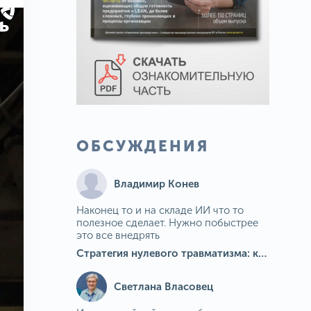
ОБСУЖДЕНИЯ
Владимир Конев
Наконец то и на складе ИИ что то
полезное сделает. Нужно побыстрее
это все внедрять
Стратегия нулевого травматизма: как ИИ-камеры Camkord снижают риск наезда на пешехода при работе на погрузчике
Светлана Власовец