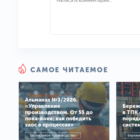
САМОЕ ЧИТАЕМОЕ
Альманах №3/2026.
«Управление
Береж
производством. От 5S до
в ТПК 
пока-йоке: как победить
поряд
хаос в процессах»
систе
Бережливое производство
Бережл