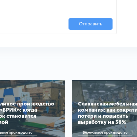
Отправить
ливое производство
Славянская мебельная
«БРИК»: когда
компания: как сократ
ок становится
потери и повысить
мой
выработку на 38%
ивое производство
Бережливое производство