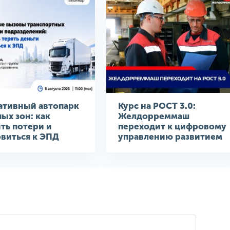
ативный автопарк
Курс на РОСТ 3.0:
пых зон: как
Желдорреммаш
ть потери и
переходит к цифровому
виться к ЭПД
управлению развитием