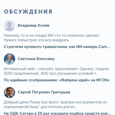
ОБСУЖДЕНИЯ
Владимир Конев
Наконец то и на складе ИИ что то полезное сделает.
Нужно побыстрее это все внедрять
Стратегия нулевого травматизма: как ИИ-камеры Camkord снижают риск наезда на пешехода при работе на погрузчике
Светлана Власовец
Интересный кейс, спасибо, вдохновляет. Однако, подали
5190 предложений, 40% про улучшение условий т...
По идейным соображениям: «Фабрика идей» на МГОКе
Сергей Петрович Григорьев
Добрый день! Разве быстрого "выбора инструментов из
нормативной базы" достаточно для из...
На ОДК-Сатурн в 30 раз ускорили подбор средств измерения для контроля качества продукции