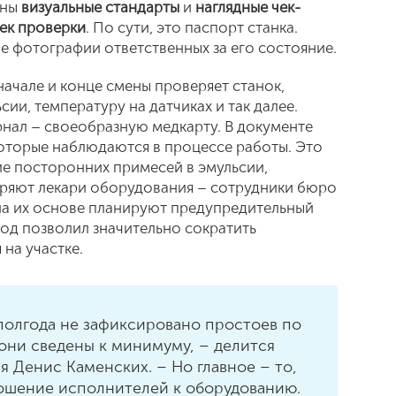
аны
визуальные стандарты
и
наглядные чек-
чек проверки
. По сути, это паспорт станка.
ле фотографии ответственных за его состояние.
начале и конце смены проверяет станок,
ии, температуру на датчиках и так далее.
рнал – своеобразную медкарту. В документе
оторые наблюдаются в процессе работы. Это
ие посторонних примесей в эмульсии,
еряют лекари оборудования – сотрудники бюро
 на их основе планируют предупредительный
ход позволил значительно сократить
на участке.
 полгода не зафиксировано простоев по
 они сведены к минимуму, – делится
 Денис Каменских. – Но главное – то,
ошение исполнителей к оборудованию.