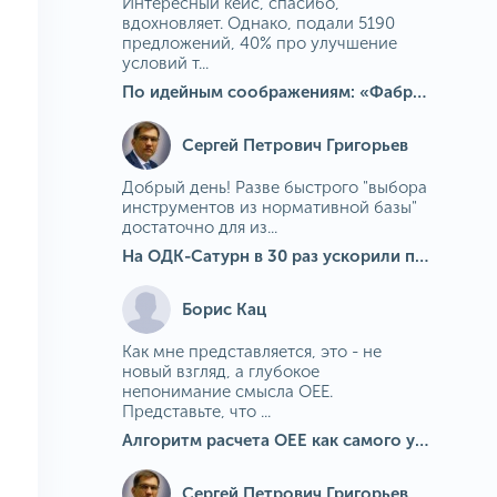
Интересный кейс, спасибо,
вдохновляет. Однако, подали 5190
предложений, 40% про улучшение
условий т...
По идейным соображениям: «Фабрика идей» на МГОКе
Сергей Петрович Григорьев
Добрый день! Разве быстрого "выбора
инструментов из нормативной базы"
достаточно для из...
На ОДК-Сатурн в 30 раз ускорили подбор средств измерения для контроля качества продукции
Борис Кац
Как мне представляется, это - не
новый взгляд, а глубокое
непонимание смысла OEE.
Представьте, что ...
Алгоритм расчета ОЕЕ как самого универсального и современного показателя эффективности оборудования в мире
Сергей Петрович Григорьев