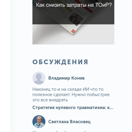
ОБСУЖДЕНИЯ
Владимир Конев
Наконец то и на складе ИИ что то
полезное сделает. Нужно побыстрее
это все внедрять
Стратегия нулевого травматизма: как ИИ-камеры Camkord снижают риск наезда на пешехода при работе на погрузчике
Светлана Власовец