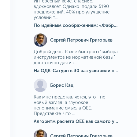
Интересный кейс, спасибо,
вдохновляет. Однако, подали 5190
предложений, 40% про улучшение
условий т...
По идейным соображениям: «Фабрика идей» на МГОКе
Сергей Петрович Григорьев
Добрый день! Разве быстрого "выбора
инструментов из нормативной базы"
достаточно для из...
На ОДК-Сатурн в 30 раз ускорили подбор средств измерения для контроля качества продукции
Борис Кац
Как мне представляется, это - не
новый взгляд, а глубокое
непонимание смысла OEE.
Представьте, что ...
Алгоритм расчета ОЕЕ как самого универсального и современного показателя эффективности оборудования в мире
Сергей Петрович Григорьев