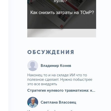
ОБСУЖДЕНИЯ
Владимир Конев
Наконец то и на складе ИИ что то
полезное сделает. Нужно побыстрее
это все внедрять
Стратегия нулевого травматизма: как ИИ-камеры Camkord снижают риск наезда на пешехода при работе на погрузчике
Светлана Власовец