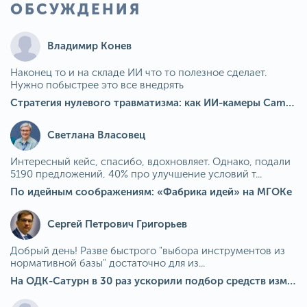
ОБСУЖДЕНИЯ
Владимир Конев
Наконец то и на складе ИИ что то полезное сделает.
Нужно побыстрее это все внедрять
Стратегия нулевого травматизма: как ИИ-камеры Camkord снижают риск наезда на пешехода при работе на погрузчике
Светлана Власовец
Интересный кейс, спасибо, вдохновляет. Однако, подали
5190 предложений, 40% про улучшение условий т...
По идейным соображениям: «Фабрика идей» на МГОКе
Сергей Петрович Григорьев
Добрый день! Разве быстрого "выбора инструментов из
нормативной базы" достаточно для из...
На ОДК-Сатурн в 30 раз ускорили подбор средств измерения для контроля качества продукции