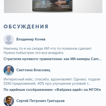
ОБСУЖДЕНИЯ
Владимир Конев
Наконец то и на складе ИИ что то полезное сделает.
Нужно побыстрее это все внедрять
Стратегия нулевого травматизма: как ИИ-камеры Camkord снижают риск наезда на пешехода при работе на погрузчике
Светлана Власовец
Интересный кейс, спасибо, вдохновляет. Однако, подали
5190 предложений, 40% про улучшение условий т...
По идейным соображениям: «Фабрика идей» на МГОКе
Сергей Петрович Григорьев