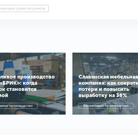
нденции развития рынков
ливое производство
Славянская мебельная
«БРИК»: когда
компания: как сократ
ок становится
потери и повысить
мой
выработку на 38%
ивое производство
Бережливое производство