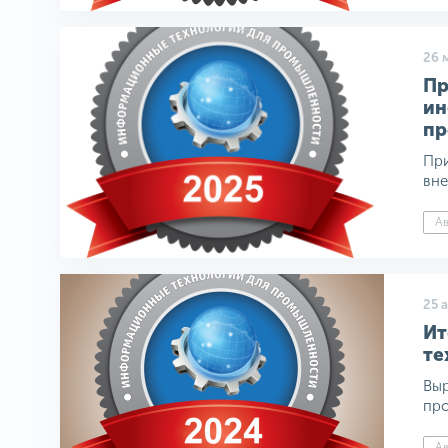
26 
Пр
ин
пр
При
вне
Ав
25 
Ит
те
Выр
про
Ав