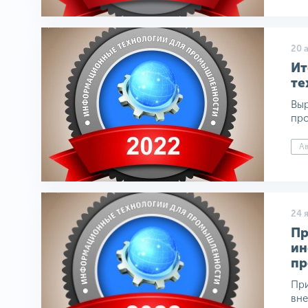
20 
Ит
те
Выр
про
Ав
24 
Пр
ин
пр
При
вне