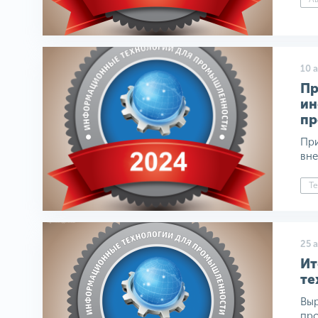
10 
Пр
ин
пр
При
вне
Те
25 
Ит
те
Выр
про