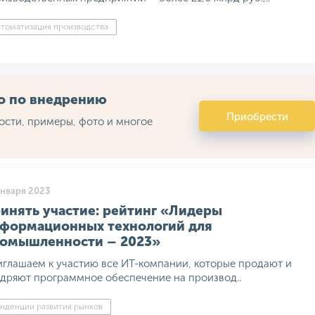
томатизация производства
во по внедрению
Приобрести
ости, примеры, фото и многое
января 2023
инять участие: рейтинг «Лидеры
формационных технологий для
омышленности – 2023»
глашаем к участию все ИТ-компании, которые продают и
дряют программное обеспечение на производ..
нденции развития рынков