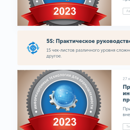
Ав
5S: Практическое руководст
15 чек-листов различного уровня сложн
другое.
27 
Пр
ин
пр
При
вне
Те