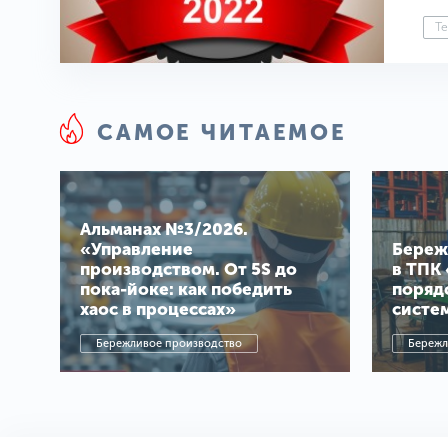
Те
САМОЕ ЧИТАЕМОЕ
Альманах №3/2026.
«Управление
Береж
производством. От 5S до
в ТПК 
пока-йоке: как победить
поряд
хаос в процессах»
систе
Бережливое производство
Бережл