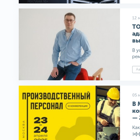
12 
ТО
ад
вы
В у
рем
А
05 
В 
к
— 
Как
эфф