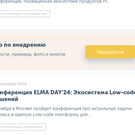
ференция, посвященная экосистеме продуктов PI..
томатизация производства
во по внедрению
Приобрести
ости, примеры, фото и многое
сентября 2024
нференция ELMA DAY’24: Экосистема Low-cod
шений
оября в Москве пройдет конференция про актуальные задачи
неса и единую Low-code платформу для ..
томатизация управления