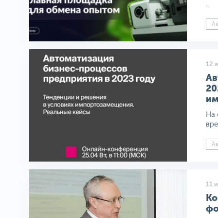
..
Ав
12 
Ав
20
им
На 
вре
Ав
11 
Ко
фо