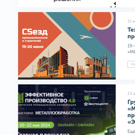
11 
Те
пр
19
«МИ
Ав
23 
Гр
«М
пр
«Э
Ещё