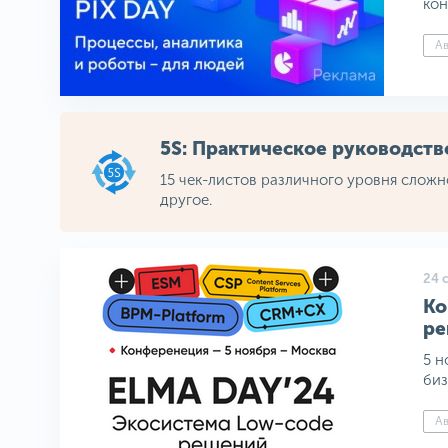
кон
Ав
5S: Практическое руководст
15 чек-листов различного уровня сложн
другое.
24 
Ко
ре
5 н
биз
Ав