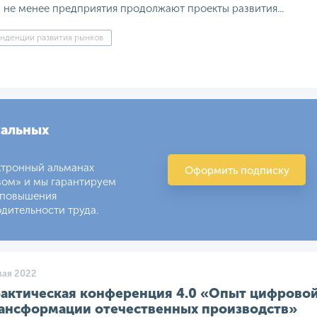
 не менее предприятия продолжают проекты развития...
нденции развития рынков
уальных
ктронный альманах
Оформить подписку
вом» и мы гарантируем
 повышения
дительности труда.
мая 2022
актическая конференция 4.0 «Опыт цифрово
ансформации отечественных производств»