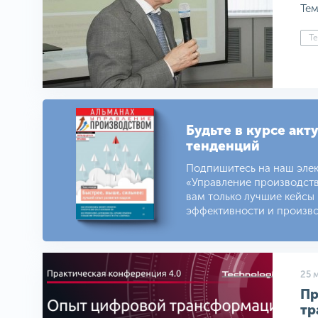
Тем
Те
Будьте в курсе акт
тенденций
Подпишитесь на наш эле
«Управление производст
вам только лучшие кейсы
эффективности и произво
25 
Пр
тр