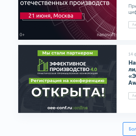
При
циф
Ав
14 
На
ли
«Э
Aw
Ав
Бо