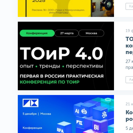
Ка
19 
ТО
ко
пе
27 
пра
А
21 
Ко
ро
5 д