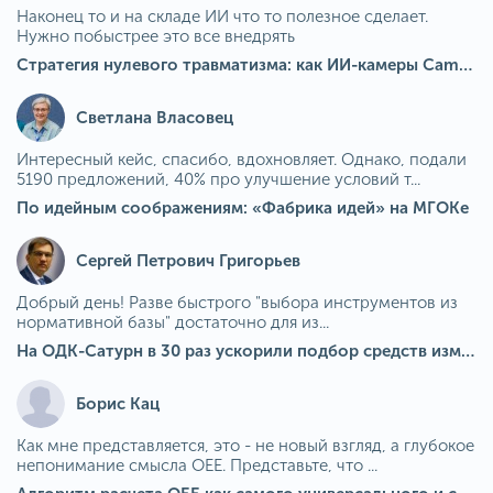
Наконец то и на складе ИИ что то полезное сделает.
Нужно побыстрее это все внедрять
Стратегия нулевого травматизма: как ИИ-камеры Camkord снижают риск наезда на пешехода при работе на погрузчике
Светлана Власовец
Интересный кейс, спасибо, вдохновляет. Однако, подали
5190 предложений, 40% про улучшение условий т...
По идейным соображениям: «Фабрика идей» на МГОКе
Сергей Петрович Григорьев
Добрый день! Разве быстрого "выбора инструментов из
нормативной базы" достаточно для из...
На ОДК-Сатурн в 30 раз ускорили подбор средств измерения для контроля качества продукции
Борис Кац
Как мне представляется, это - не новый взгляд, а глубокое
непонимание смысла OEE. Представьте, что ...