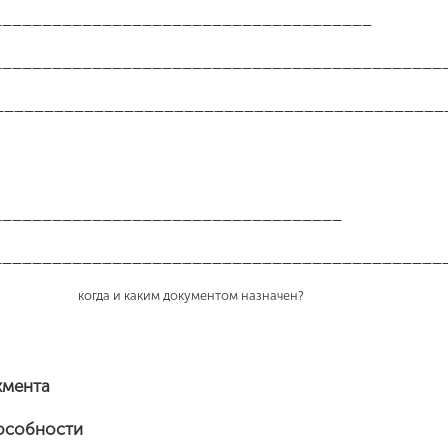
______________________________________
_____________________________________________
_____________________________________________
___________________________________
_____________________________________________
аким документом назначен?
жмента
пособности