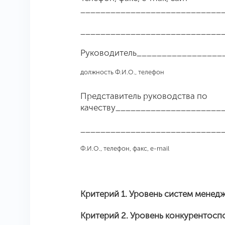
____________________________
____________________________
Руководитель_________________
должность Ф.И.О., телефон
Представитель руководства по
качеству_____________________
____________________________
Ф.И.О., телефон, факс,
e
-
mail
когда и к
Критерий 1. Уровень систем менед
Критерий 2. Уровень конкурентос