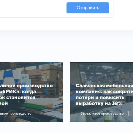
Отправить
ливое производство
Славянская мебельная
«БРИК»: когда
компания: как сократ
ок становится
потери и повысить
мой
выработку на 38%
ивое производство
Бережливое производство