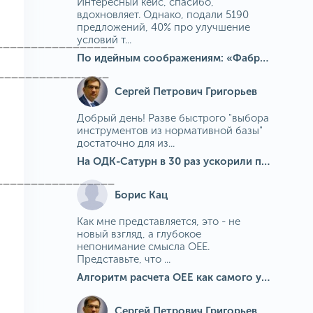
Интересный кейс, спасибо,
вдохновляет. Однако, подали 5190
предложений, 40% про улучшение
условий т...
_________________
По идейным соображениям: «Фабрика идей» на МГОКе
________________
Сергей Петрович Григорьев
Добрый день! Разве быстрого "выбора
инструментов из нормативной базы"
достаточно для из...
На ОДК-Сатурн в 30 раз ускорили подбор средств измерения для контроля качества продукции
_________________
Борис Кац
Как мне представляется, это - не
новый взгляд, а глубокое
непонимание смысла OEE.
Представьте, что ...
Алгоритм расчета ОЕЕ как самого универсального и современного показателя эффективности оборудования в мире
Сергей Петрович Григорьев