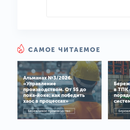
САМОЕ ЧИТАЕМОЕ
Альманах №3/2026.
«Управление
Береж
производством. От 5S до
в ТПК 
пока-йоке: как победить
поряд
хаос в процессах»
систе
Бережливое производство
Бережл