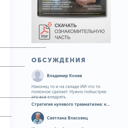
_________________
ОБСУЖДЕНИЯ
_________
Владимир Конев
Наконец то и на складе ИИ что то
полезное сделает. Нужно побыстрее
_________________
это все внедрять
Стратегия нулевого травматизма: как ИИ-камеры Camkord снижают риск наезда на пешехода при работе на погрузчике
_____
Светлана Власовец