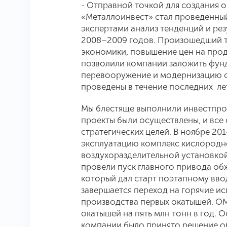
- Отправной точкой для создания 
«Металлоинвест» стал проведенны
экспертами анализ тенденций и ре
2008–2009 годов. Произошедший т
экономики, повышение цен на про
позволили компании заложить фунд
перевооружение и модернизацию о
проведены в течение последних ле
Мы блестяще выполнили инвестпрог
проекты были осуществлены, и все
стратегических целей. В ноябре 2
эксплуатацию комплекс кислородн
воздухоразделительной установкой
провели пуск главного привода о
который дал старт поэтапному вво
завершается переход на горячие ис
производства первых окатышей. ОМ
окатышей на пять млн тонн в год.
компании было принято решение о