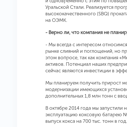
и одновременно с этим по повыше
Уральской Стали. Реализуется про
высококачественного (SBQ) прока
на ОЭМК.
- Верно ли, что компания не план
- Мы всегда с интересом относимс
рынке слияний и поглощений, но п
этом вопросе, так как компания «
активов. Потенциал наших предпри
сейчас являются инвестиции в эфф
Мы планируем получить прирост мо
модернизации имеющихся установо
дополнительных 1,8 млн тонн с вв
В октябре 2014 года мы запустили
эксплуатацию коксовую батарею №
выпуск кокса на 700 тыс. тонн в год