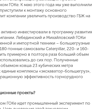
ком ГОКе. К маю этого года мы уже выполнили
 приступили к монтажу основного
лит компании увеличить производство ГБЖ на
ы активно инвестировали в программу развития
мпании. Лебединский и Михайловский ГОКи
енной и импортной техники – большегрузные
80-тонные самосвалы Caterpillar, 220- и 160-
ить примерно в полтора раза больший объем
использовались до сих пор. Полученные
с объемом ковша 23 кубических метра
х единые комплексы «экскаватор-большегруз»,
ерационную эффективность горнорудного
иционные проекты?
ском ГОКе идет промышленный эксперимент по
 Цель внедрения этой технологии –