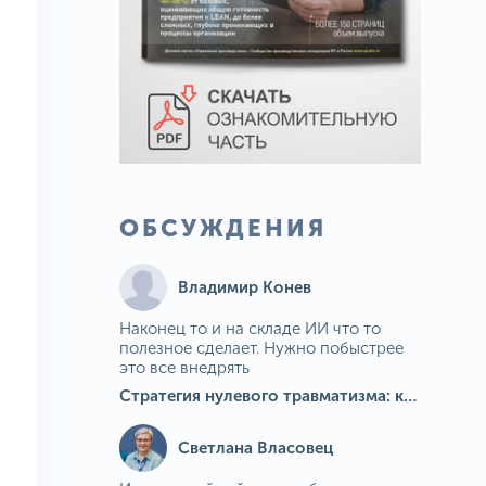
ОБСУЖДЕНИЯ
Владимир Конев
Наконец то и на складе ИИ что то
полезное сделает. Нужно побыстрее
это все внедрять
Стратегия нулевого травматизма: как ИИ-камеры Camkord снижают риск наезда на пешехода при работе на погрузчике
Светлана Власовец