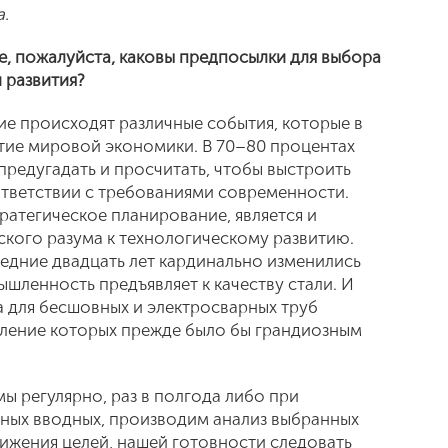
.
е, пожалуйста, каковы предпосылки для выбора
 развития?
ие происходят различные события, которые в
итие мировой экономики. В 70–80 процентах
 предугадать и просчитать, чтобы выстроить
ответствии с требованиями современности.
атегическое планирование, является и
кого разума к технологическому развитию.
ледние двадцать лет кардинально изменились
шленность предъявляет к качеству стали. И
а для бесшовных и электросварных труб
овление которых прежде было бы грандиозным
мы регулярно, раз в полгода либо при
ных вводных, производим анализ выбранных
ижения целей, нашей готовности следовать