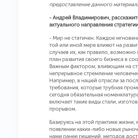
предоставление данного материала
- Андрей Владимирович, расскажит
актуального направления стратегии
- Мир не статичен. Каждое мгновен
той или иной мере влияют на разв
случаев их, как правило, возможно
план развития своего бизнеса в со
Важным фактором, влияющим на стр
непрерывное стремление человечес
Например, в нашей отрасли за пос
требования, которые трубная промы
сегодня обязательная номенклатур
включает такие виды стали, изгот
прорывом.
Базируясь на этой практике жизни, 
появлении каких-либо новых рыноч
нами ранее решений, методов дост