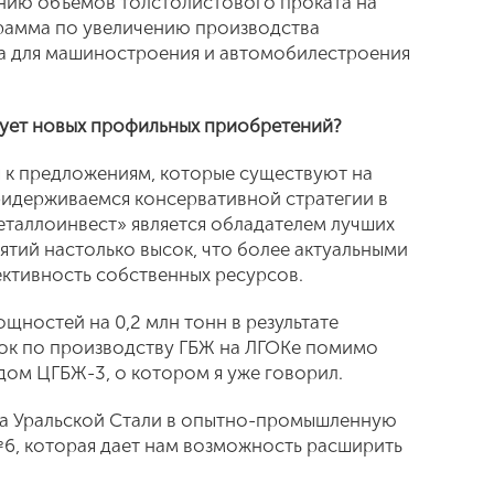
нию объемов толстолистового проката на
грамма по увеличению производства
та для машиностроения и автомобилестроения
ирует новых профильных приобретений?
я к предложениям, которые существуют на
ридерживаемся консервативной стратегии в
Металлоинвест» является обладателем лучших
ятий настолько высок, что более актуальными
ективность собственных ресурсов.
щностей на 0,2 млн тонн в результате
к по производству ГБЖ на ЛГОКе помимо
одом ЦГБЖ-3, о котором я уже говорил.
 на Уральской Стали в опытно-промышленную
6, которая дает нам возможность расширить
.