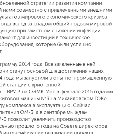
обновленной стратегии развития компании
й нами совместно с привлеченными внешними
зультатов мирового экономического кризиса
огда вслед за спадом общий подъем мировой
дукцию при заметном снижении инфляции
амент для инвестиций в техническое
борудования, которые были успешно
т.
рамму 2014 года. Все заявленные в ней
 они станут основой для достижения наших
014 года мы запустили в опытно-промышленную
ой станции с криогенной
 – ВРУ-3 на ОЭМК. Уже в феврале 2015 года мы
бжиговой машины №3 на Михайловском ГОКе,
ду комплекса в эксплуатацию. Сейчас
пытания ОМ-3, а в сентябре мы ждем
-3 позволит увеличить производство
 Осенью прошлого года на Совете директоров
б интенсификации реализации проекта