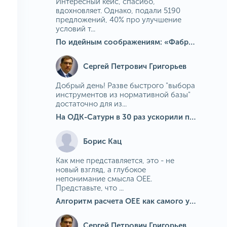
Интересный кейс, спасибо,
вдохновляет. Однако, подали 5190
предложений, 40% про улучшение
условий т...
По идейным соображениям: «Фабрика идей» на МГОКе
Сергей Петрович Григорьев
Добрый день! Разве быстрого "выбора
инструментов из нормативной базы"
достаточно для из...
На ОДК-Сатурн в 30 раз ускорили подбор средств измерения для контроля качества продукции
Борис Кац
Как мне представляется, это - не
новый взгляд, а глубокое
непонимание смысла OEE.
Представьте, что ...
Алгоритм расчета ОЕЕ как самого универсального и современного показателя эффективности оборудования в мире
Сергей Петрович Григорьев