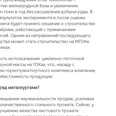
тки железорудной базы и увеличение
н тонн в год без расширения добычи руды. В
езультатов эксперимента и после оценки
кта будет принято решение о строительстве
абрики, работающей с применением
огий. Одним из направлений последующего
дства может стать строительство на МГОКе
леза.
сть использования циклично-поточной
рной массы на ГОКах, что, наряду с
м горнотранспортного комплекса компании,
себестоимость продукции.
еред металлургами?
повышении маржинальности продаж, усиливая
окачественного стального проката. Сейчас у
лучшению качества листового проката