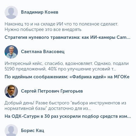
Владимир Конев
Наконец то и на складе ИИ что то полезное сделает.
Нужно побыстрее это все внедрять
Стратегия нулевого травматизма: как ИИ-камеры Camkord снижают риск наезда на пешехода при работе на погрузчике
Светлана Власовец
Интересный кейс, спасибо, вдохновляет. Однако, подали
5190 предложений, 40% про улучшение условий т...
По идейным соображениям: «Фабрика идей» на МГОКе
Сергей Петрович Григорьев
Добрый день! Разве быстрого "выбора инструментов из
нормативной базы" достаточно для из...
На ОДК-Сатурн в 30 раз ускорили подбор средств измерения для контроля качества продукции
Борис Кац