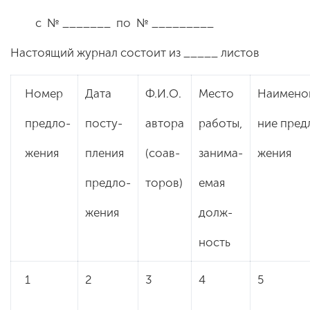
с № _______ по № _________
Настоящий журнал состоит из _____ листов
Номер
Дата
Ф.И.О.
Место
Наимено
предло-
посту-
автора
работы,
ние пред
жения
пления
(соав-
занима-
жения
предло-
торов)
емая
жения
долж-
ность
1
2
3
4
5