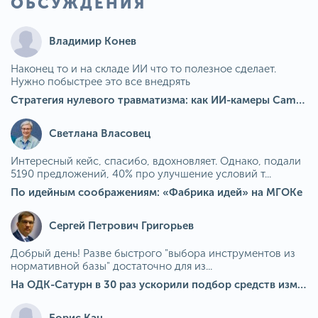
ОБСУЖДЕНИЯ
Владимир Конев
Наконец то и на складе ИИ что то полезное сделает.
Нужно побыстрее это все внедрять
Стратегия нулевого травматизма: как ИИ-камеры Camkord снижают риск наезда на пешехода при работе на погрузчике
Светлана Власовец
Интересный кейс, спасибо, вдохновляет. Однако, подали
5190 предложений, 40% про улучшение условий т...
По идейным соображениям: «Фабрика идей» на МГОКе
Сергей Петрович Григорьев
Добрый день! Разве быстрого "выбора инструментов из
нормативной базы" достаточно для из...
На ОДК-Сатурн в 30 раз ускорили подбор средств измерения для контроля качества продукции