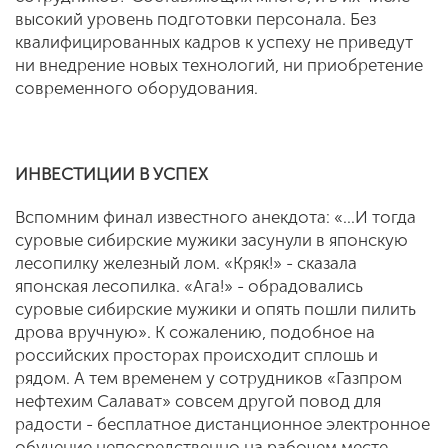
высокий уровень подготовки персонала. Без
квалифицированных кадров к успеху не приведут
ни вне­дрение новых технологий, ни приоб­ретение
современного оборудования.
ИНВЕСТИЦИИ В УСПЕХ
Вспомним финал известного анекдота: «...И тогда
суровые сибирские мужики засунули в японскую
лесопилку желез­ный лом. «Кряк!» - сказала
японская ле­сопилка. «Ага!» - обрадовались
суровые сибирские мужики и опять пошли пилить
дрова вручную». К сожалению, подоб­ное на
российских просторах происходит сплошь и
рядом. А тем временем у сотруд­ников «Газпром
нефтехим Салават» совсем другой повод для
радости - бесплатное дистанционное электронное
обучение не­посредственно на рабочем месте,