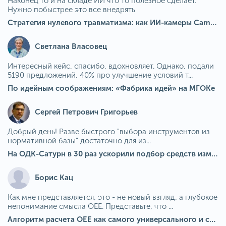
Наконец то и на складе ИИ что то полезное сделает.
Нужно побыстрее это все внедрять
Стратегия нулевого травматизма: как ИИ-камеры Camkord снижают риск наезда на пешехода при работе на погрузчике
Светлана Власовец
Интересный кейс, спасибо, вдохновляет. Однако, подали
5190 предложений, 40% про улучшение условий т...
По идейным соображениям: «Фабрика идей» на МГОКе
Сергей Петрович Григорьев
Добрый день! Разве быстрого "выбора инструментов из
нормативной базы" достаточно для из...
На ОДК-Сатурн в 30 раз ускорили подбор средств измерения для контроля качества продукции
Борис Кац
Как мне представляется, это - не новый взгляд, а глубокое
непонимание смысла OEE. Представьте, что ...
Алгоритм расчета ОЕЕ как самого универсального и современного показателя эффективности оборудования в мире