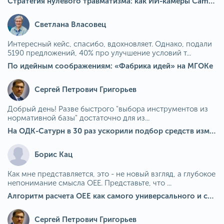
Стратегия нулевого травматизма: как ИИ-камеры Camkord снижают риск наезда на пешехода при работе на погрузчике
Светлана Власовец
Интересный кейс, спасибо, вдохновляет. Однако, подали
5190 предложений, 40% про улучшение условий т...
По идейным соображениям: «Фабрика идей» на МГОКе
Сергей Петрович Григорьев
Добрый день! Разве быстрого "выбора инструментов из
нормативной базы" достаточно для из...
На ОДК-Сатурн в 30 раз ускорили подбор средств измерения для контроля качества продукции
Борис Кац
Как мне представляется, это - не новый взгляд, а глубокое
непонимание смысла OEE. Представьте, что ...
Алгоритм расчета ОЕЕ как самого универсального и современного показателя эффективности оборудования в мире
Сергей Петрович Григорьев