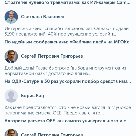
Стратегия нулевого травматизма: как ИИ-камеры Camkord снижают риск наезда на пешехода при работе на погрузчике
Светлана Власовец
Интересный кейс, спасибо, вдохновляет. Однако, подали
5190 предложений, 40% про улучшение условий т...
По идейным соображениям: «Фабрика идей» на МГОКе
Сергей Петрович Григорьев
Добрый день! Разве быстрого "выбора инструментов из
нормативной базы" достаточно для из...
На ОДК-Сатурн в 30 раз ускорили подбор средств измерения для контроля качества продукции
Борис Кац
Как мне представляется, это - не новый взгляд, а глубокое
непонимание смысла OEE. Представьте, что ...
Алгоритм расчета ОЕЕ как самого универсального и современного показателя эффективности оборудования в мире
Сергей Петрович Григорьев