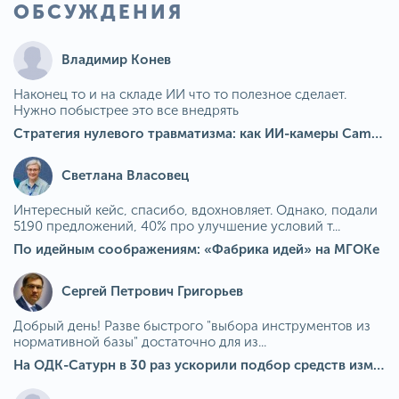
ОБСУЖДЕНИЯ
Владимир Конев
Наконец то и на складе ИИ что то полезное сделает.
Нужно побыстрее это все внедрять
Стратегия нулевого травматизма: как ИИ-камеры Camkord снижают риск наезда на пешехода при работе на погрузчике
Светлана Власовец
Интересный кейс, спасибо, вдохновляет. Однако, подали
5190 предложений, 40% про улучшение условий т...
По идейным соображениям: «Фабрика идей» на МГОКе
Сергей Петрович Григорьев
Добрый день! Разве быстрого "выбора инструментов из
нормативной базы" достаточно для из...
На ОДК-Сатурн в 30 раз ускорили подбор средств измерения для контроля качества продукции